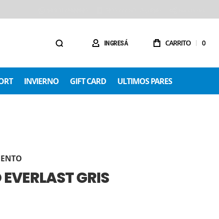
54 9 1123488680
0800 222 SOLO (7656)
Sucursales
CARRITO
0
INGRESÁ
ORT
INVIERNO
GIFT CARD
ULTIMOS PARES
IENTO
 EVERLAST GRIS