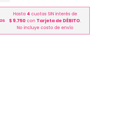
Hasta
4
cuotas SIN interés de
$ 9.750
con
Tarjeta de DÉBITO
.
No incluye costo de envío