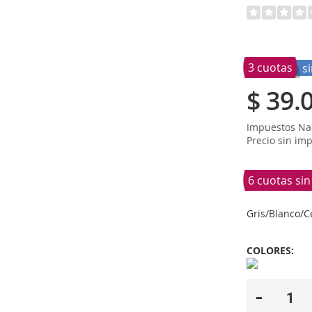
3 cuotas
s
$ 39.
Impuestos Nac
Precio sin im
6 cuotas si
Gris/Blanco/C
COLORES: