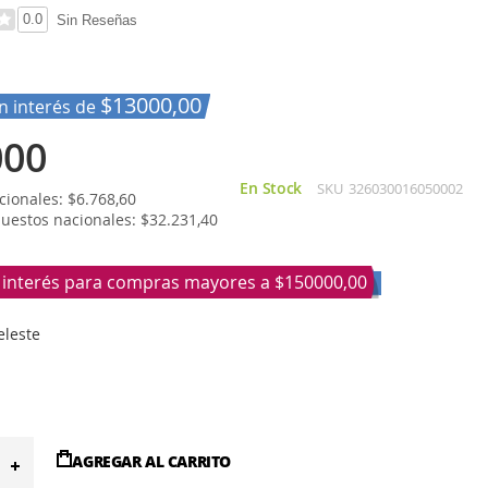
0.0
Sin Reseñas
$13000,00
in interés de
000
En Stock
SKU
326030016050002
ionales: $6.768,60
puestos nacionales: $32.231,40
n interés para compras mayores a
$150000,00
eleste
AGREGAR AL CARRITO