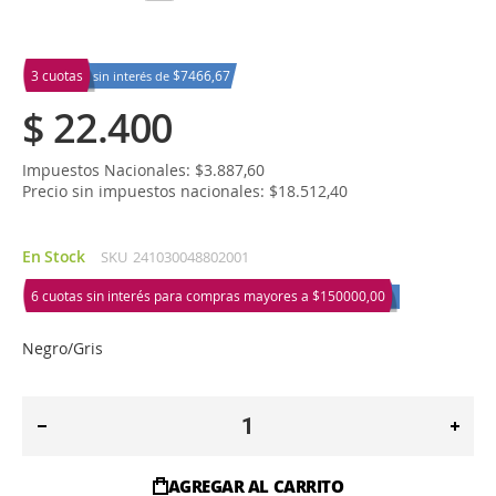
3 cuotas
$7466,67
sin interés de
$ 22.400
Impuestos Nacionales: $3.887,60
Precio sin impuestos nacionales: $18.512,40
En Stock
SKU
241030048802001
6 cuotas sin interés para compras mayores a
$150000,00
Negro/Gris
AGREGAR AL CARRITO