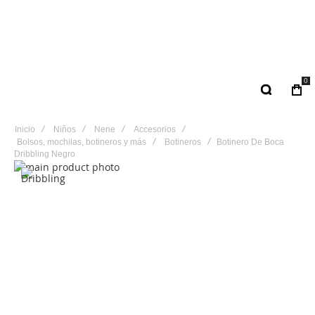
0
Inicio
Niños
Nene
Accesorios
Bolsos, mochilas, botineros y más
Botineros
Botinero De Boca
Dribbling Negro