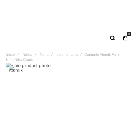
0
Inicio
Niños
Nena
Indumentaria
Conjunto Atomik Fairy
Niño Niña Crudo