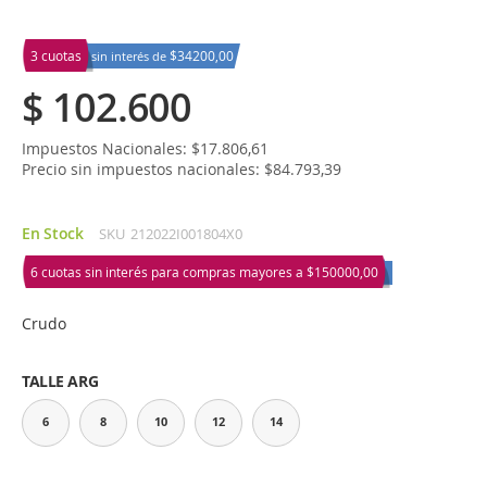
3 cuotas
$34200,00
sin interés de
$ 102.600
Impuestos Nacionales: $17.806,61
Precio sin impuestos nacionales: $84.793,39
En Stock
SKU
212022I001804X0
6 cuotas sin interés para compras mayores a
$150000,00
Crudo
TALLE ARG
6
8
10
12
14