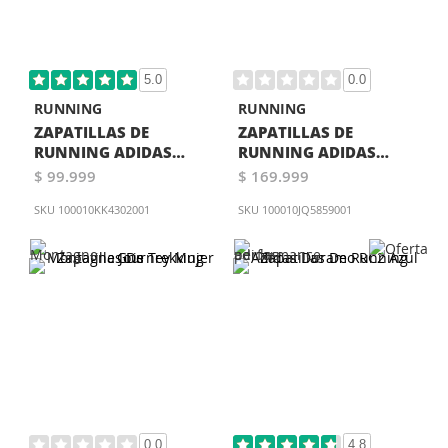
5.0
0.0
RUNNING
RUNNING
ZAPATILLAS DE
ZAPATILLAS DE
RUNNING ADIDAS
RUNNING ADIDAS
RESPONSE RUNNER 2
SUPERNOVA EASE 2
$ 99.999
$ 169.999
UNISEX ROSA
NEGRA
SKU
100010KK4302001
SKU
100010JQ5859001
0.0
4.8