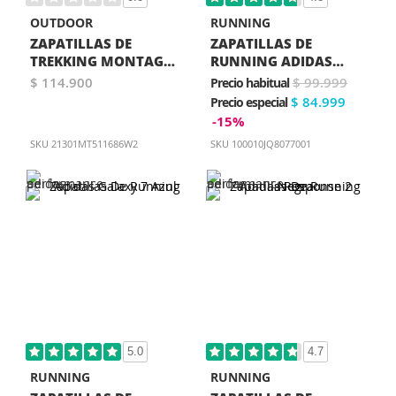
OUTDOOR
RUNNING
ZAPATILLAS DE
ZAPATILLAS DE
TREKKING MONTAGNE
RUNNING ADIDAS
JOURNEY MUJER GRIS
DURAMO RC2 AZUL
$ 114.900
$ 99.999
Precio habitual
$ 84.999
Precio especial
-15%
SKU
21301MT511686W2
SKU
100010JQ8077001
5.0
4.7
RUNNING
RUNNING