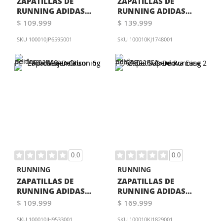
ZAPATILLAS DE
ZAPATILLAS DE
RUNNING ADIDAS
RUNNING ADIDAS
GALAXY 7 AZUL
RESPONSE 2 NEGRA
$ 109.999
$ 139.999
SKU
100010JP6595001
SKU
100010KJ1748001
0.0
0.0
RUNNING
RUNNING
ZAPATILLAS DE
ZAPATILLAS DE
RUNNING ADIDAS
RUNNING ADIDAS
RUNFALCON 6 MUJER
SUPERNOVA EASE 2
$ 109.999
$ 169.999
GRIS
CRUDO
SKU
100010IH9533001
SKU
100010KJ1829001