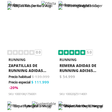
0.0
5.0
RUNNING
RUNNING
ZAPATILLAS DE
REMERA ADIDAS DE
RUNNING ADIDAS
RUNNING ADI365
RESPONSE 2 AZUL
MUJER NEGRA
$ 139.999
$ 54.999
Precio habitual
$ 111.999
Precio especial
-20%
SKU
100010KJ1756001
SKU
100020JZ5114001