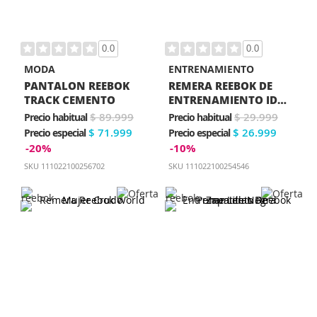
0.0
0.0
MODA
ENTRENAMIENTO
PANTALON REEBOK
REMERA REEBOK DE
TRACK CEMENTO
ENTRENAMIENTO ID
MUJER ROSA
$ 89.999
$ 29.999
Precio habitual
Precio habitual
$ 71.999
$ 26.999
Precio especial
Precio especial
-20%
-10%
SKU
111022100256702
SKU
111022100254546