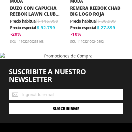
MODA
MODA
BUZO CON CAPUCHA
REMERA REEBOK CHAD
REEBOK LAWN CLUB
BIG LOGO ROJA
BLANCO
$ 115.999
$ 30.999
Precio habitual
Precio habitual
$ 92.799
$ 27.899
Precio especial
Precio especial
-20%
-10%
SKU
111022100253168
SKU
111022100240892
SUSCRIBITE A NUESTRO
NEWSLETTER
SUSCRIBITE
A
NUESTRO
SUSCRIBIRME
NEWSLETTER