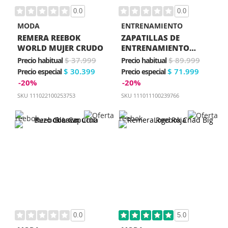
0.0
0.0
MODA
ENTRENAMIENTO
REMERA REEBOK
ZAPATILLAS DE
WORLD MUJER CRUDO
ENTRENAMIENTO
REEBOK PRIME LITE
$ 37.999
$ 89.999
Precio habitual
Precio habitual
NEGRA
$ 30.399
$ 71.999
Precio especial
Precio especial
-20%
-20%
SKU
111022100253753
SKU
111011100239766
0.0
5.0