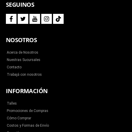
SEGUINOS
f
t
y
i
t
a
w
o
n
i
c
i
u
s
k
e
t
t
t
t
b
t
u
a
o
NOSOTROS
o
e
b
g
k
o
r
e
r
k
a
m
Acerca de Nosotros
Nuestras Sucursales
Contacto
Trabajá con nosotros
INFORMACIÓN
Talles
Promociones de Compras
Cómo Comprar
Costos y Formas de Envío