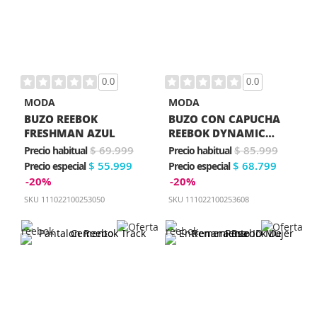
0.0
0.0
MODA
MODA
BUZO REEBOK
BUZO CON CAPUCHA
FRESHMAN AZUL
REEBOK DYNAMIC
PUFF MUJER VERDE
$ 69.999
$ 85.999
Precio habitual
Precio habitual
$ 55.999
$ 68.799
Precio especial
Precio especial
-20%
-20%
SKU
111022100253050
SKU
111022100253608