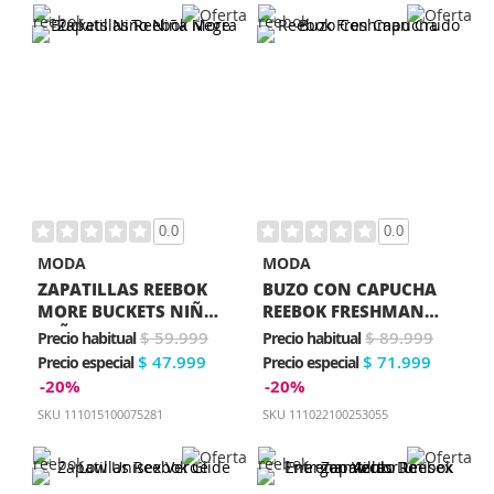
0.0
0.0
MODA
MODA
ZAPATILLAS REEBOK
BUZO CON CAPUCHA
MORE BUCKETS NIÑO
REEBOK FRESHMAN
NIÑA NEGRA
CRUDO
$ 59.999
$ 89.999
Precio habitual
Precio habitual
$ 47.999
$ 71.999
Precio especial
Precio especial
-20%
-20%
SKU
111015100075281
SKU
111022100253055