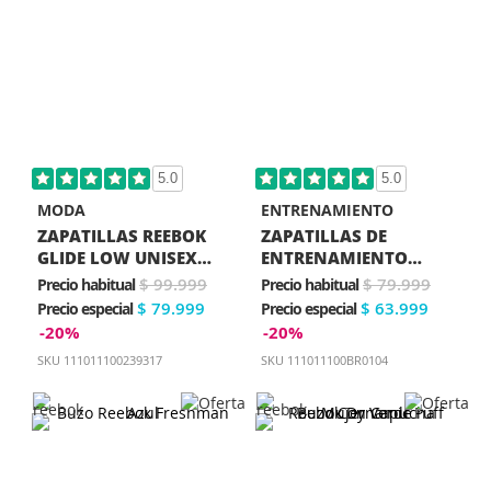
5.0
5.0
MODA
ENTRENAMIENTO
ZAPATILLAS REEBOK
ZAPATILLAS DE
GLIDE LOW UNISEX
ENTRENAMIENTO
VERDE
REEBOK ENERGEN
$ 99.999
$ 79.999
Precio habitual
Precio habitual
VECTOR UNISEX AZUL
$ 79.999
$ 63.999
Precio especial
Precio especial
-20%
-20%
SKU
111011100239317
SKU
111011100BR0104