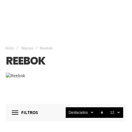
Inicio
Marcas
Reebok
REEBOK
FILTROS
Destacados
12