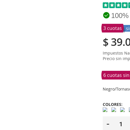
100%
3 cuotas
s
$ 39.
Impuestos Nac
Precio sin im
6 cuotas si
Negro/Tornas
COLORES: