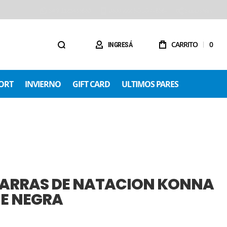
54 9 1123488680
0800 222 SOLO (7656)
Sucursales
CARRITO
0
INGRESÁ
ORT
INVIERNO
GIFT CARD
ULTIMOS PARES
ARRAS DE NATACION KONNA
E NEGRA