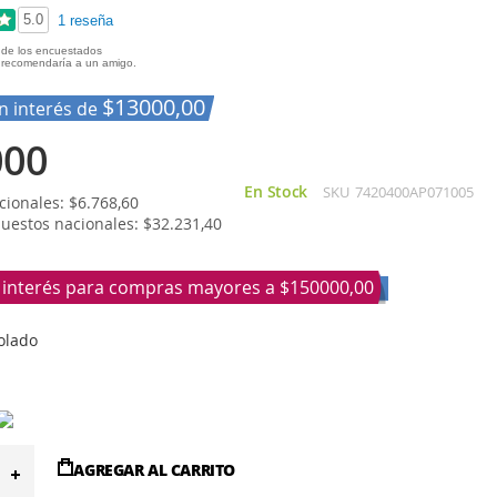
5.0
1 reseña
de los encuestados
recomendaría a un amigo.
$13000,00
in interés de
000
En Stock
SKU
7420400AP071005
ionales: $6.768,60
puestos nacionales: $32.231,40
n interés para compras mayores a
$150000,00
olado
AGREGAR AL CARRITO