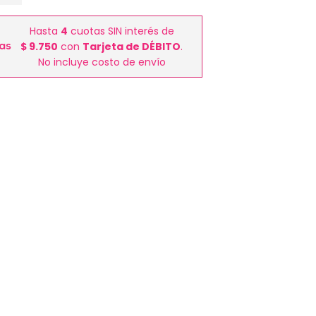
Hasta
4
cuotas SIN interés de
$ 9.750
con
Tarjeta de DÉBITO
.
No incluye costo de envío