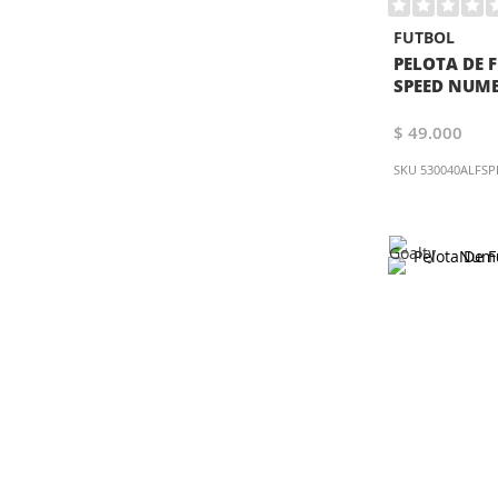
FUTBOL
PELOTA DE 
SPEED NUME
$ 49.000
SKU
530040ALFSP