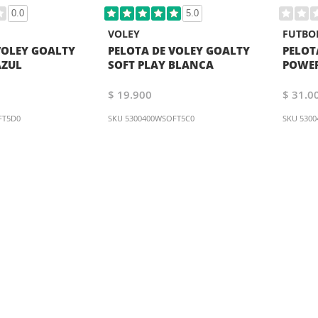
0.0
5.0
VOLEY
FUTBO
VOLEY GOALTY
PELOTA DE VOLEY GOALTY
PELOT
AZUL
SOFT PLAY BLANCA
POWER
$ 19.900
$ 31.0
FT5D0
SKU
5300400WSOFT5C0
SKU
530