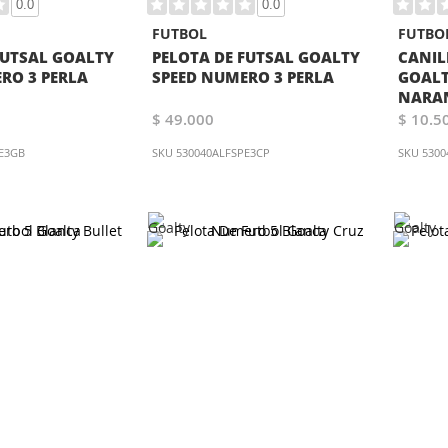
0.0
0.0
FUTBOL
FUTBO
FUTSAL GOALTY
PELOTA DE FUTSAL GOALTY
CANIL
RO 3 PERLA
SPEED NUMERO 3 PERLA
GOALT
NARA
$ 49.000
$ 10.5
E3GB
SKU
530040ALFSPE3CP
SKU
530