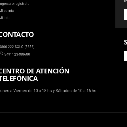
Ingresá o registrate
Mi cuenta
S
A
Mi lista
N
N
CONTACTO
0800 222 SOLO (7656)
5491123488680
CENTRO DE ATENCIÓN
TELEFÓNICA
Lunes a Viernes de 10 a 18 hs y Sábados de 10 a 16 hs