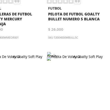
0.0
0.0
L
FUTBOL
LERAS DE FUTBOL
PELOTA DE FUTBOL GOALTY
Y MERCURY
BULLET NUMERO 5 BLANCA
NJA
00
$ 26.000
0400WMEOR001
SKU
53004000WBULL5C