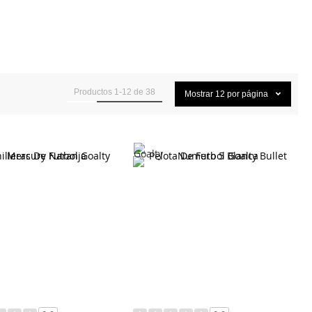
Productos
1
-
12
de
38
Mostrar
12
por página