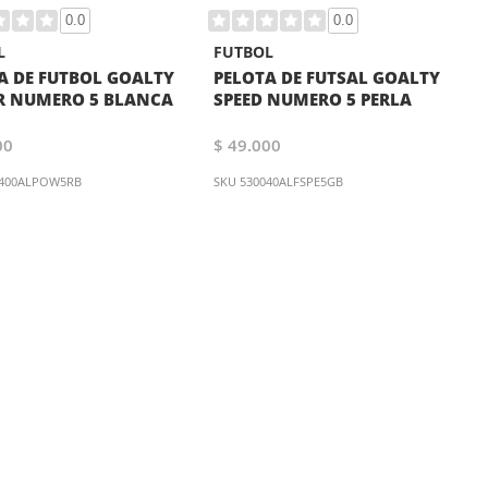
0.0
0.0
L
FUTBOL
A DE FUTBOL GOALTY
PELOTA DE FUTSAL GOALTY
 NUMERO 5 BLANCA
SPEED NUMERO 5 PERLA
00
$ 49.000
0400ALPOW5RB
SKU
530040ALFSPE5GB