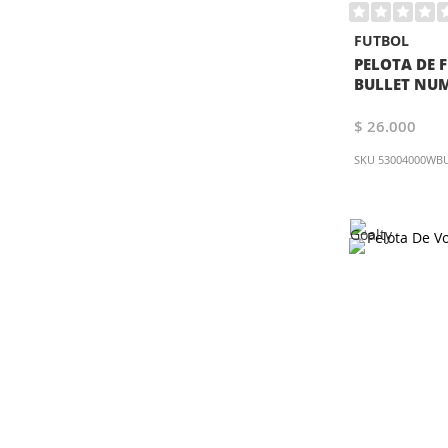
FUTBOL
PELOTA DE 
BULLET NU
$ 26.000
SKU
53004000WB