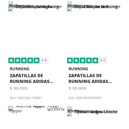
4.9
5.0
RUNNING
RUNNING
ZAPATILLAS DE
ZAPATILLAS DE
RUNNING ADIDAS
RUNNING ADIDAS
RESPONSE RUNNER 2
RESPONSE RUNNER 2
$ 99.999
$ 99.999
UNISEX NEGRA
UNISEX GRIS
SKU
100010KJ1736001
SKU
100010KK4297001