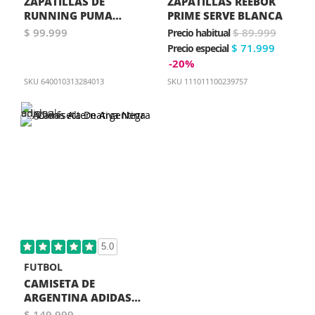
ZAPATILLAS DE
ZAPATILLAS REEBOK
RUNNING PUMA
PRIME SERVE BLANCA
SKYROCKET LITE 2
$ 99.999
$ 89.999
Precio habitual
ENGINEERED MUJER
$ 71.999
Precio especial
NEGRA
-20%
SKU
640010313284013
SKU
111011100239757
5.0
FUTBOL
CAMISETA DE
ARGENTINA ADIDAS
ALTERNATIVA NEGRA
$ 149.999