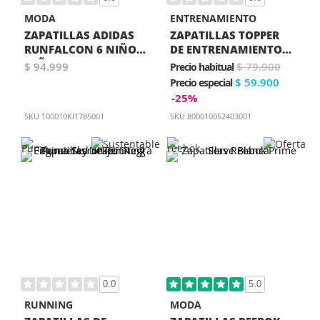
MODA
ENTRENAMIENTO
ZAPATILLAS ADIDAS
ZAPATILLAS TOPPER
RUNFALCON 6 NIÑO
DE ENTRENAMIENTO
NIÑA NEGRA
STANCE 3 MUJER GRIS
$ 94.999
$ 79.900
Precio habitual
$ 59.900
Precio especial
-25%
SKU
100010KI1785001
SKU
800010052403001
0.0
5.0
RUNNING
MODA