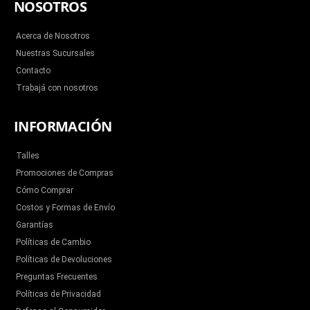
NOSOTROS
o
e
b
g
k
o
r
e
r
k
a
m
Acerca de Nosotros
Nuestras Sucursales
Contacto
Trabajá con nosotros
INFORMACIÓN
Talles
Promociones de Compras
Cómo Comprar
Costos y Formas de Envío
Garantías
Políticas de Cambio
Políticas de Devoluciones
Preguntas Frecuentes
Políticas de Privacidad