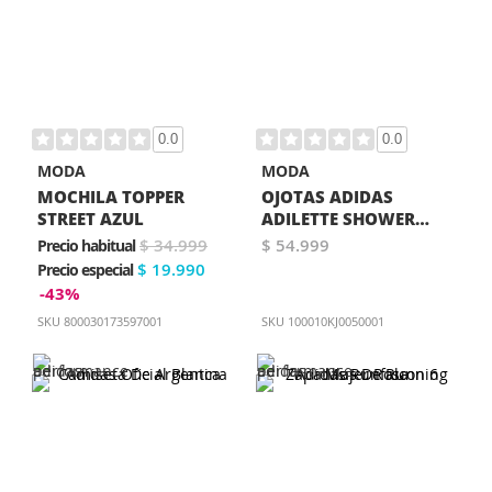
0.0
0.0
MODA
MODA
MOCHILA TOPPER
OJOTAS ADIDAS
STREET AZUL
ADILETTE SHOWER
VELCRO UNISEX
$ 34.999
$ 54.999
Precio habitual
NEGRA
$ 19.990
Precio especial
-43%
SKU
800030173597001
SKU
100010KJ0050001