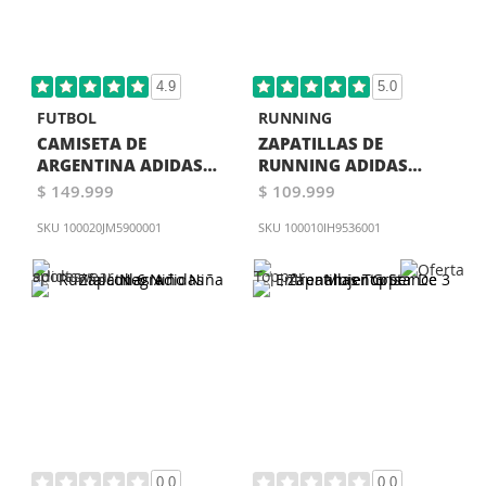
4.9
5.0
FUTBOL
RUNNING
CAMISETA DE
ZAPATILLAS DE
ARGENTINA ADIDAS
RUNNING ADIDAS
OFICIAL BLANCA
RUNFALCON 6 MUJER
$ 149.999
$ 109.999
ROSA
SKU
100020JM5900001
SKU
100010IH9536001
0.0
0.0