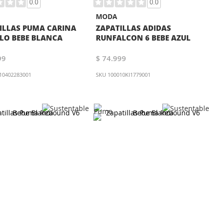
0.0
0.0
MODA
ILLAS PUMA CARINA
ZAPATILLAS ADIDAS
OLO BEBE BLANCA
RUNFALCON 6 BEBE AZUL
99
$ 74.999
10402283001
SKU
100010KI1779001