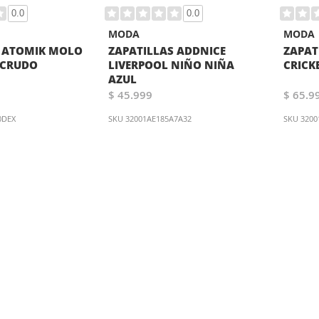
0.0
0.0
MODA
MODA
S ATOMIK MOLO
ZAPATILLAS ADDNICE
ZAPAT
 CRUDO
LIVERPOOL NIÑO NIÑA
CRICK
AZUL
$ 45.999
$ 65.9
0DEX
SKU
32001AE185A7A32
SKU
3200