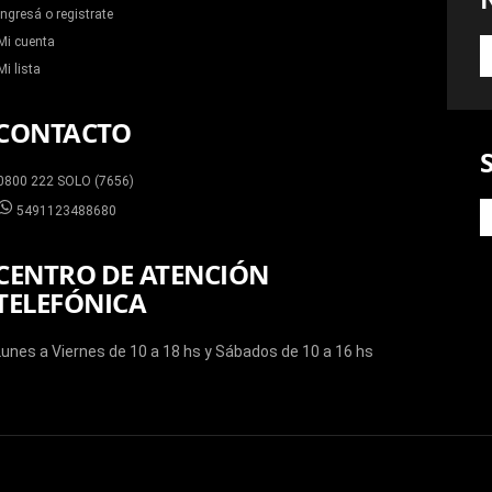
Ingresá o registrate
Mi cuenta
S
A
Mi lista
N
N
CONTACTO
0800 222 SOLO (7656)
5491123488680
CENTRO DE ATENCIÓN
TELEFÓNICA
Lunes a Viernes de 10 a 18 hs y Sábados de 10 a 16 hs