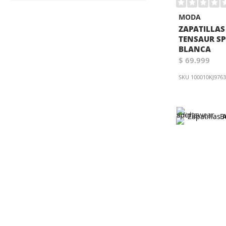
MODA
ZAPATILLAS
TENSAUR SP
BLANCA
$ 69.999
SKU
100010KJ976