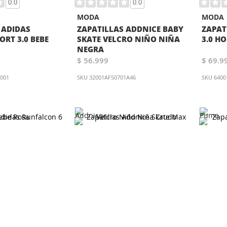
0.0
0.0
MODA
MODA
 ADIDAS
ZAPATILLAS ADDNICE BABY
ZAPAT
ORT 3.0 BEBE
SKATE VELCRO NIÑO NIÑA
3.0 H
NEGRA
$ 56.999
$ 69.9
3001
SKU
32001AF50701A46
SKU
6400