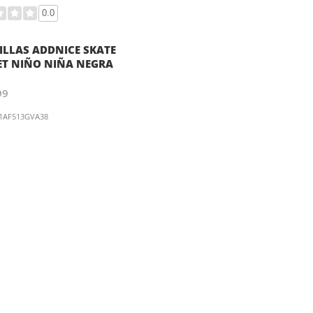
0.0
ILLAS ADDNICE SKATE
ET NIÑO NIÑA NEGRA
99
1AF513GVA38