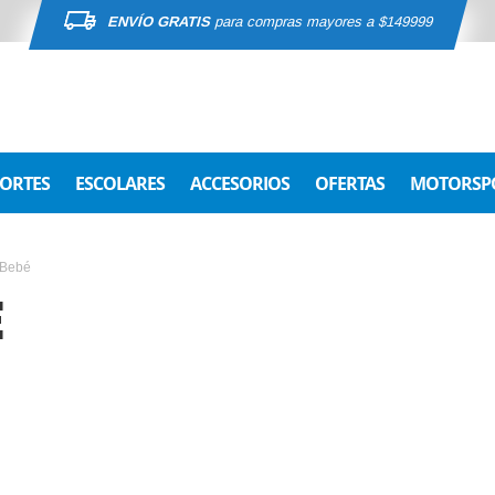
ENVÍO GRATIS
para compras mayores a $149999
ORTES
ESCOLARES
ACCESORIOS
OFERTAS
MOTORSP
Bebé
É