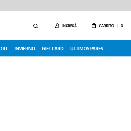
54 9 1123488680
0800 222 SOLO (7656)
Sucursales
CARRITO
0
INGRESÁ
ORT
INVIERNO
GIFT CARD
ULTIMOS PARES