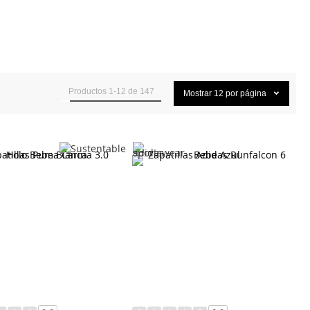
Productos
1
-
12
de
147
Mostrar
12
por página