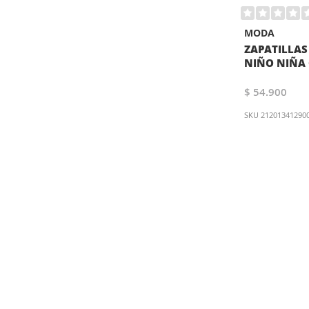
MODA
ZAPATILLA
NIÑO NIÑA
$ 54.900
SKU
21201341290