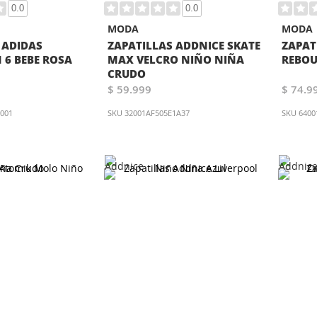
0.0
0.0
MODA
MODA
 ADIDAS
ZAPATILLAS ADDNICE SKATE
ZAPAT
6 BEBE ROSA
MAX VELCRO NIÑO NIÑA
REBOU
CRUDO
$ 59.999
$ 74.9
0001
SKU
32001AF505E1A37
SKU
6400