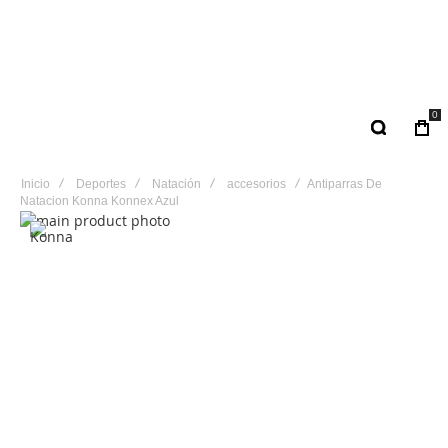
0
Inicio
Deportes
Natación
accesorios
Antiparras De
Natacion Konna Konnex Azul