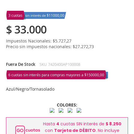
3 cuotas
$11000,00
sin interés de
$ 33.000
Impuestos Nacionales: $5.727,27
Precio sin impuestos nacionales: $27.272,73
Fuera De Stock
SKU
7420400AP100008
6 cuotas sin interés para compras mayores a
$150000,00
Azul/Negro/Tornasolado
COLORES:
Hasta
4
cuotas SIN interés de
$ 8.250
con
Tarjeta de DÉBITO
. No incluye