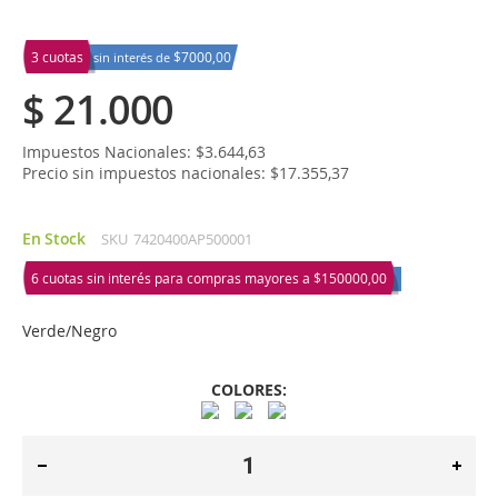
3 cuotas
$7000,00
sin interés de
$ 21.000
Impuestos Nacionales: $3.644,63
Precio sin impuestos nacionales: $17.355,37
En Stock
SKU
7420400AP500001
6 cuotas sin interés para compras mayores a
$150000,00
Verde/Negro
COLORES: