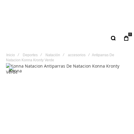
0
Inicio
Deportes
Natación
accesorios
Antiparras De
Natacion Konna Kronty Verde