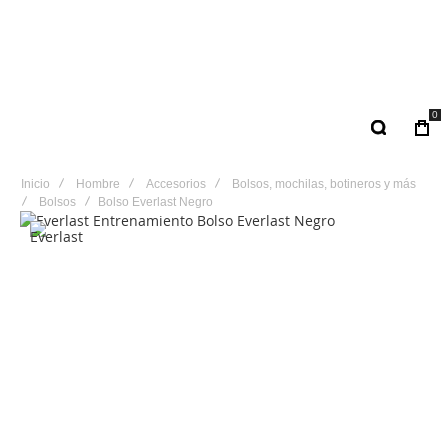
0
Inicio
Hombre
Accesorios
Bolsos, mochilas, botineros y más
Bolsos
Bolso Everlast Negro