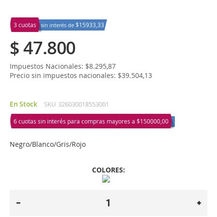
3 cuotas
$15933,33
sin interés de
$ 47.800
Impuestos Nacionales: $8.295,87
Precio sin impuestos nacionales: $39.504,13
En Stock
SKU
326030018553001
6 cuotas sin interés para compras mayores a
$150000,00
Negro/Blanco/Gris/Rojo
COLORES: