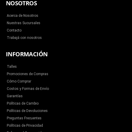
b
t
u
a
o
NOSOTROS
o
e
b
g
k
o
r
e
r
k
a
m
Acerca de Nosotros
Nuestras Sucursales
Contacto
Trabajá con nosotros
INFORMACIÓN
Talles
Promociones de Compras
Cómo Comprar
Costos y Formas de Envío
Garantías
Políticas de Cambio
Políticas de Devoluciones
Preguntas Frecuentes
Políticas de Privacidad