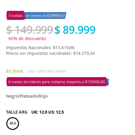
3 cuotas
$29999,67
sin interés de
$ 149.999
$ 89.999
40% de descuento
Impuestos Nacionales: $15.619,66
Precio sin impuestos nacionales: $74.379,34
En Stock
SKU
100010IE1294001
6 cuotas sin interés para compras mayores a
$150000,00
Negro/Plateado/Rojo
TALLE ARG
UK: 12.0 US: 12.5
45.5