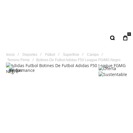
0
Inicio
Deportes
Fútbol
Superficie
Campo
Terreno Firme
Botines De Futbol Adidas F50 League FG/MG Negro