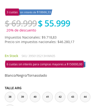
3 cuotas
$18666,33
sin interés de
$ 69.999
$ 55.999
20% de descuento
Impuestos Nacionales: $9.718,83
Precio sin impuestos nacionales: $46.280,17
En Stock
SKU
3950135213HWA05
6 cuotas sin interés para compras mayores a
$150000,00
Blanco/Negro/Tornasolado
TALLE ARG
38
39
40
41
42
43
44