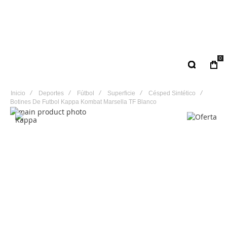
0
Inicio
Deportes
Fútbol
Superficie
Césped Sintético
Botines De Futbol Kappa Kombat Marsella TF Blanco