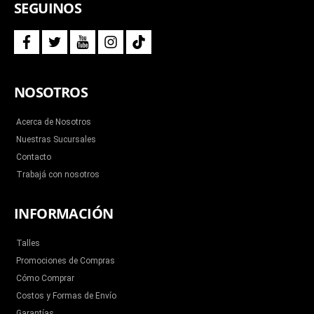
SEGUINOS
f
t
y
i
t
a
w
o
n
i
c
i
u
s
k
e
t
t
t
t
b
t
u
a
o
NOSOTROS
o
e
b
g
k
o
r
e
r
k
a
m
Acerca de Nosotros
Nuestras Sucursales
Contacto
Trabajá con nosotros
INFORMACIÓN
Talles
Promociones de Compras
Cómo Comprar
Costos y Formas de Envío
Garantías