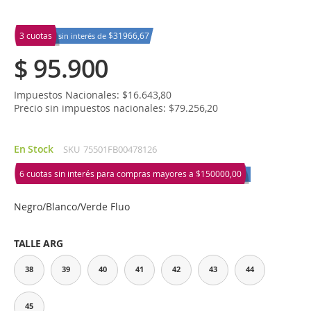
3 cuotas
$31966,67
sin interés de
$ 95.900
Impuestos Nacionales: $16.643,80
Precio sin impuestos nacionales: $79.256,20
En Stock
SKU
75501FB00478126
6 cuotas sin interés para compras mayores a
$150000,00
Negro/Blanco/Verde Fluo
TALLE ARG
38
39
40
41
42
43
44
45