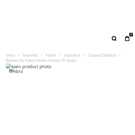
0
Inicio
Deportes
Fútbol
Superficie
Césped Sintético
Botines De Futbol Umbro Furious TF Negro