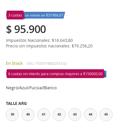
3 cuotas
$31966,67
sin interés de
$ 95.900
Impuestos Nacionales: $16.643,80
Precio sin impuestos nacionales: $79.256,20
En Stock
SKU
75501FB00254132
6 cuotas sin interés para compras mayores a
$150000,00
Negro/Azul/Fucsia/Blanco
TALLE ARG
39
40
41
42
43
44
45