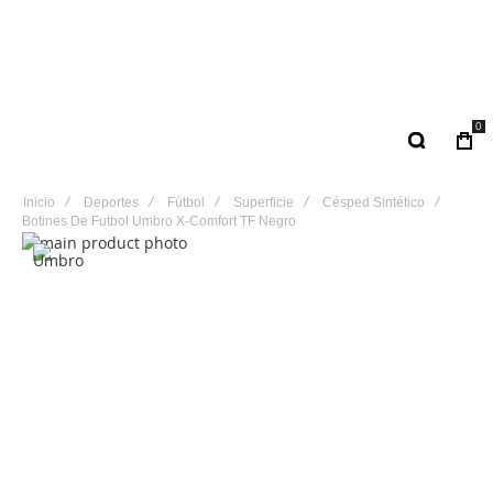
0
Inicio
Deportes
Fútbol
Superficie
Césped Sintético
Botines De Futbol Umbro X-Comfort TF Negro