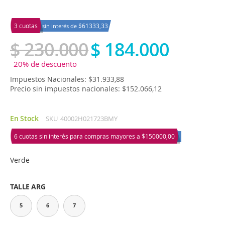
3 cuotas
$61333,33
sin interés de
$ 230.000
$ 184.000
20% de descuento
Impuestos Nacionales: $31.933,88
Precio sin impuestos nacionales: $152.066,12
En Stock
SKU
40002H021723BMY
6 cuotas sin interés para compras mayores a
$150000,00
Verde
TALLE ARG
5
6
7