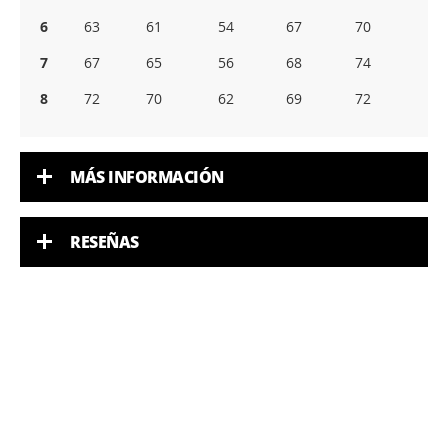
6
63
61
54
67
70
7
67
65
56
68
74
8
72
70
62
69
72
MÁS INFORMACIÓN
RESEÑAS