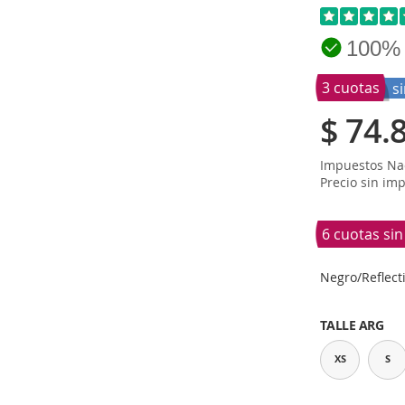
100%
3 cuotas
s
$ 74.
Impuestos Nac
Precio sin im
6 cuotas si
Negro/Reflect
TALLE ARG
XS
S