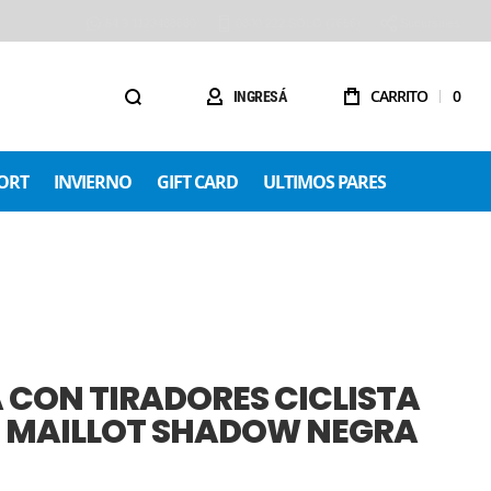
54 9 1123488680
0800 222 SOLO (7656)
Sucursales
CARRITO
0
INGRESÁ
ORT
INVIERNO
GIFT CARD
ULTIMOS PARES
 CON TIRADORES CICLISTA
 MAILLOT SHADOW NEGRA