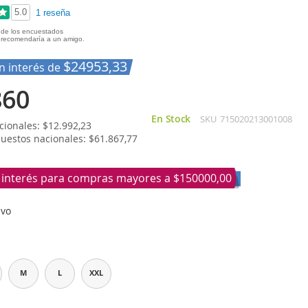
5.0
1 reseña
de los encuestados
recomendaría a un amigo.
$24953,33
in interés de
860
En Stock
SKU
715020213001008
ionales: $12.992,23
puestos nacionales: $61.867,77
n interés para compras mayores a
$150000,00
ivo
M
L
XXL