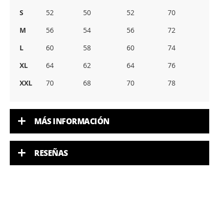
S
52
50
52
70
M
56
54
56
72
L
60
58
60
74
XL
64
62
64
76
XXL
70
68
70
78
MÁS INFORMACIÓN
RESEÑAS