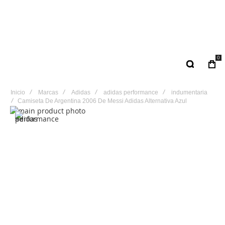
0
Inicio
Marcas
Adidas
adidas performance
indumentaria
Camiseta De Argentina 2006 De Messi Adidas Alternativa Azul