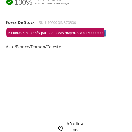
100%
recomendaría a un amigo.
Fuera De Stock
SKU
100020JN3709001
6 cuotas sin interés para compras mayores a
$150000,00
Azul/Blanco/Dorado/Celeste
Añadir a
mis