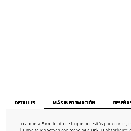
DETALLES
MÁS INFORMACIÓN
RESEÑA
La campera Form te ofrece lo que necesitás para correr, e
El suave tejido Woven con tecnología
Dri-FIT
absorbente d