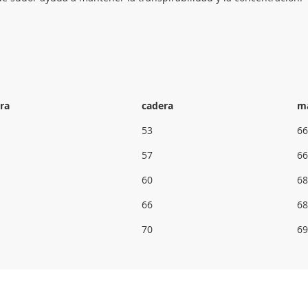
ra
cadera
m
53
66
57
66
60
68
66
68
70
69