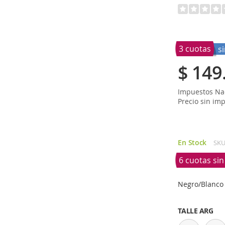
3 cuotas
s
$ 149
Impuestos Nac
Precio sin im
En Stock
SK
6 cuotas si
Negro/Blanco
TALLE ARG