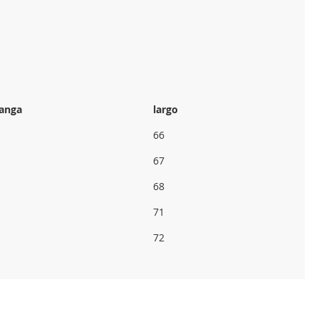
anga
largo
66
67
68
71
72