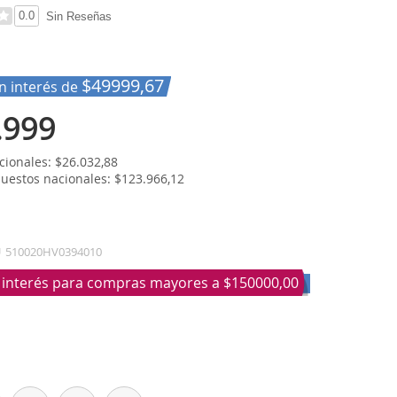
0.0
Sin Reseñas
$49999,67
in interés de
.999
ionales: $26.032,88
puestos nacionales: $123.966,12
U
510020HV0394010
n interés para compras mayores a
$150000,00