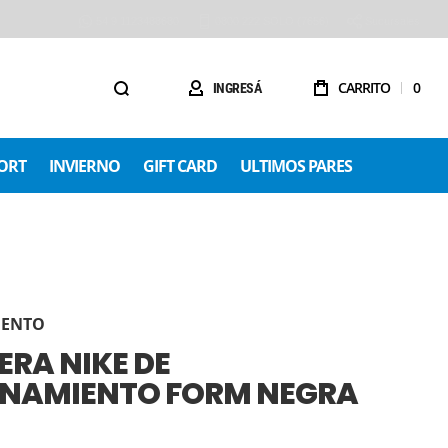
54 9 1123488680
0800 222 SOLO (7656)
Sucursales
CARRITO
0
INGRESÁ
ORT
INVIERNO
GIFT CARD
ULTIMOS PARES
IENTO
RA NIKE DE
ENAMIENTO FORM NEGRA