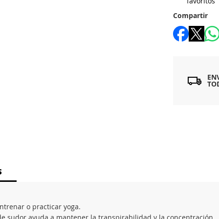
favoritos
Compartir
EN
TO
S
ntrenar o practicar yoga.
e sudor ayuda a mantener la transpirabilidad y la concentración.