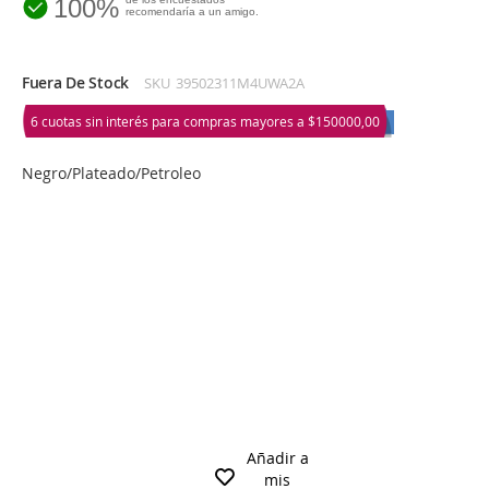
100%
recomendaría a un amigo.
Fuera De Stock
SKU
39502311M4UWA2A
6 cuotas sin interés para compras mayores a
$150000,00
Negro/Plateado/Petroleo
Añadir a
mis