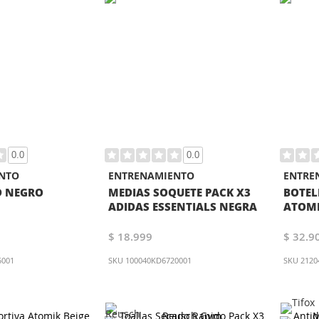
0.0
0.0
NTO
ENTRENAMIENTO
ENTRE
D NEGRO
MEDIAS SOQUETE PACK X3
BOTEL
ADIDAS ESSENTIALS NEGRA
ATOMI
$ 18.999
$ 32.9
5001
SKU
100040KD6720001
SKU
2120