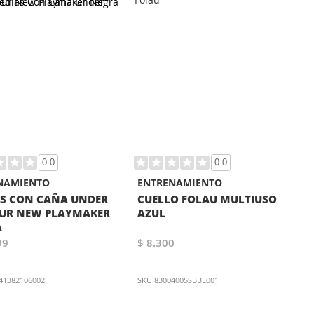
0.0
0.0
NAMIENTO
ENTRENAMIENTO
S CON CAÑA UNDER
CUELLO FOLAU MULTIUSO
UR NEW PLAYMAKER
AZUL
A
99
$ 8.300
41382106002
SKU
83004005SBBL001