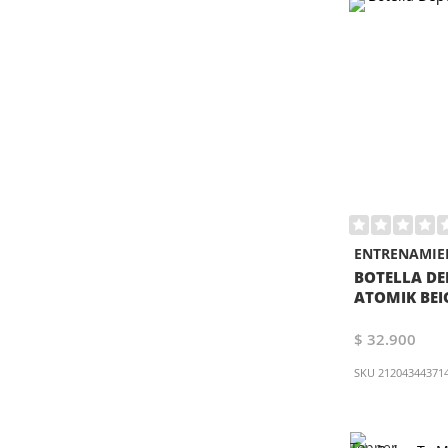
ENTRENAMIE
BOTELLA DE
ATOMIK BEI
$ 32.900
SKU
21204344371