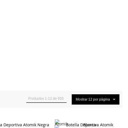
Productos
1
-
12
de
655
Mostrar
12
por página