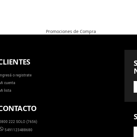
CLIENTES
Ingresá o registrate
Mi cuenta
S
A
Mi lista
N
N
CONTACTO
0800 222 SOLO (7656)
5491123488680