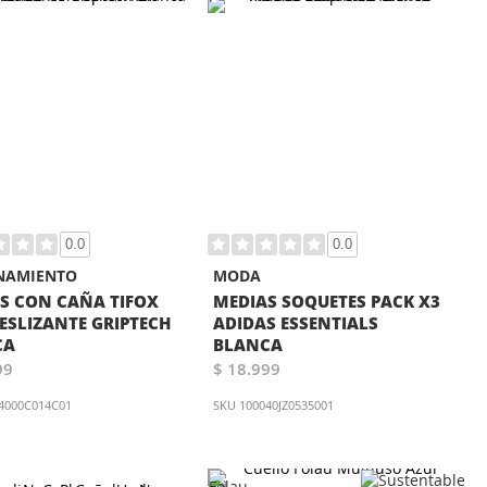
0.0
0.0
NAMIENTO
MODA
S CON CAÑA TIFOX
MEDIAS SOQUETES PACK X3
ESLIZANTE GRIPTECH
ADIDAS ESSENTIALS
CA
BLANCA
99
$ 18.999
4000C014C01
SKU
100040JZ0535001