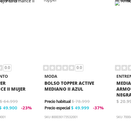
0.0
0.0
NTO
MODA
ENTRE
PER
BOLSO TOPPER ACTIVE
MEDIA
E II MUJER
MEDIANO II AZUL
ARMO
NEGR
$ 64.999
$ 78.999
$ 20.9
Precio habitual
$ 49.900
-23%
$ 49.999
-37%
Precio especial
3001
SKU
800030173532001
SKU
7000