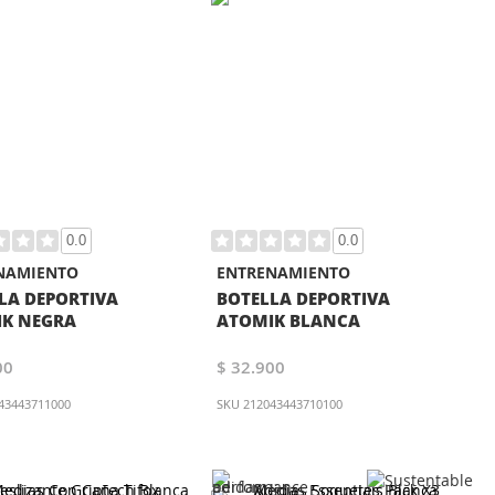
0.0
0.0
NAMIENTO
ENTRENAMIENTO
LA DEPORTIVA
BOTELLA DEPORTIVA
K NEGRA
ATOMIK BLANCA
00
$ 32.900
43443711000
SKU
212043443710100