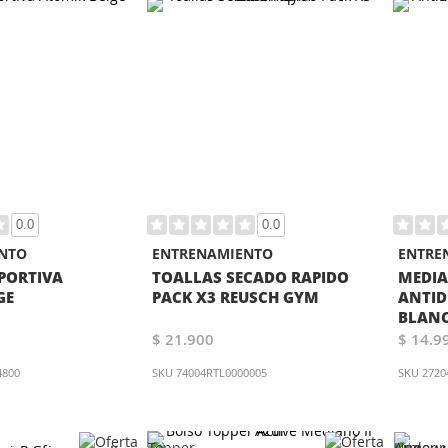
0.0
0.0
NTO
ENTRENAMIENTO
ENTRE
PORTIVA
TOALLAS SECADO RAPIDO
MEDIA
GE
PACK X3 REUSCH GYM
ANTID
BLAN
$ 21.900
$ 14.9
4800
SKU
74004RTL0000005
SKU
2720