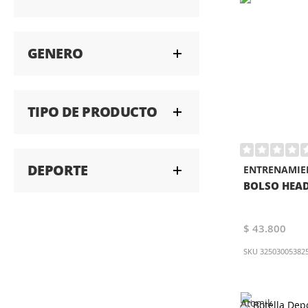
GENERO
TIPO DE PRODUCTO
DEPORTE
ENTRENAMIE
BOLSO HEA
$ 43.800
SKU
32503005382