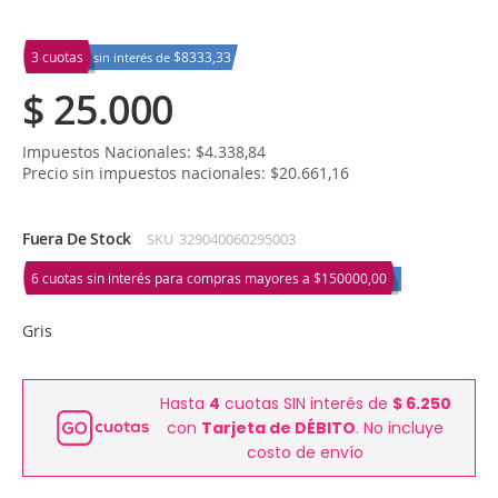
3 cuotas
$8333,33
sin interés de
$ 25.000
Impuestos Nacionales: $4.338,84
Precio sin impuestos nacionales: $20.661,16
Fuera De Stock
SKU
329040060295003
6 cuotas sin interés para compras mayores a
$150000,00
Gris
Hasta
4
cuotas SIN interés de
$ 6.250
con
Tarjeta de DÉBITO
. No incluye
costo de envío