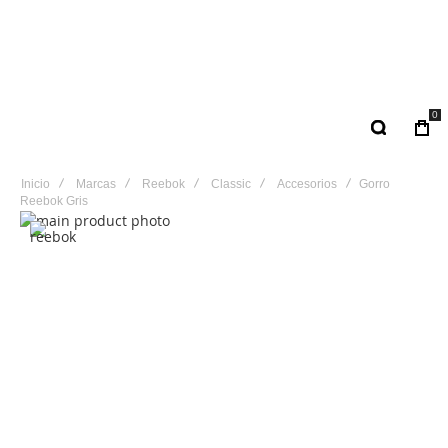
0
Inicio
Marcas
Reebok
Classic
Accesorios
Gorro
Reebok Gris