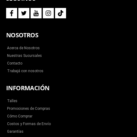
f
t
y
i
t
a
w
o
n
i
c
i
u
s
k
e
t
t
t
t
b
t
u
a
o
NOSOTROS
o
e
b
g
k
o
r
e
r
k
a
m
Acerca de Nosotros
Nuestras Sucursales
Contacto
Trabajá con nosotros
INFORMACIÓN
Talles
Promociones de Compras
Cómo Comprar
Costos y Formas de Envío
Garantías