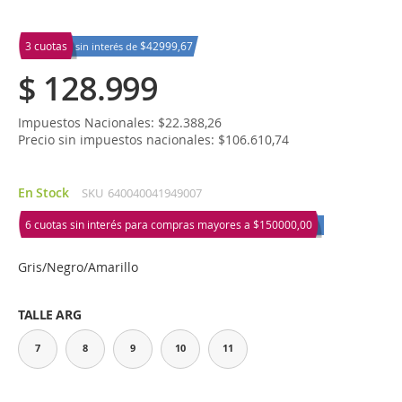
3 cuotas
$42999,67
sin interés de
$ 128.999
Impuestos Nacionales: $22.388,26
Precio sin impuestos nacionales: $106.610,74
En Stock
SKU
640040041949007
6 cuotas sin interés para compras mayores a
$150000,00
Gris/Negro/Amarillo
TALLE ARG
7
8
9
10
11