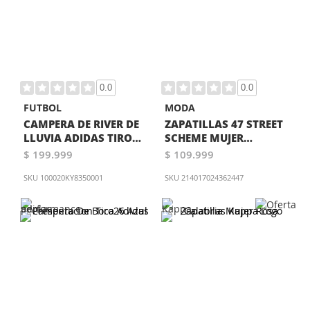
0.0
0.0
FUTBOL
MODA
CAMPERA DE RIVER DE
ZAPATILLAS 47 STREET
LLUVIA ADIDAS TIRO
SCHEME MUJER
26 COMPETITION ROJA
BLANCA
$ 199.999
$ 109.999
SKU
100020KY8350001
SKU
214017024362447