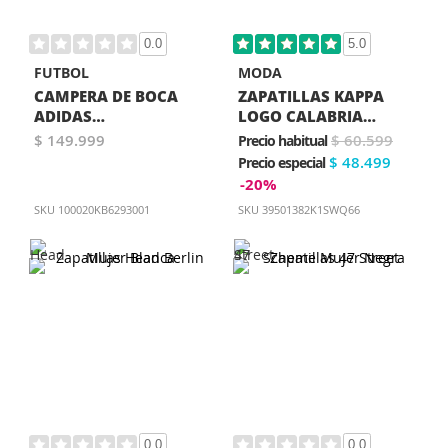
0.0
5.0
FUTBOL
MODA
CAMPERA DE BOCA
ZAPATILLAS KAPPA
ADIDAS
LOGO CALABRIA
PRESENTACION TIRO26
MUJER ROSA
$ 149.999
$ 60.599
Precio habitual
AZUL
$ 48.499
Precio especial
-20%
SKU
100020KB6293001
SKU
39501382K1SWQ66
0.0
0.0