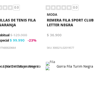
0.0
0.0
MODA
LLAS DE TENIS FILA
REMERA FILA SPORT CLUB
NARANJA
LETTER NEGRA
$ 129.900
$ 36.900
abitual
$ 99.990
-23%
special
1TN00020664
SKU
300021L02019577