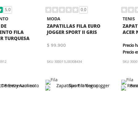
5.0
0.0
NTO
MODA
TENIS
 DE
ZAPATILLAS FILA EURO
ZAPATI
ENTO FILA
JOGGER SPORT II GRIS
ACER 
ER TURQUESA
$ 99.900
Precio h
Precio e
0912
SKU
300011L00308434
SKU
3000