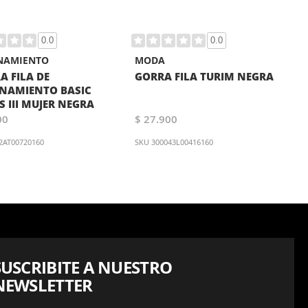
0.0
0.0
NAMIENTO
MODA
A FILA DE
GORRA FILA TURIM NEGRA
NAMIENTO BASIC
S III MUJER NEGRA
00
$ 27.900
2AT00720160
SKU
300043L00416160
SUSCRIBITE A NUESTRO
NEWSLETTER