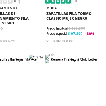
0.0
5.0
NAMIENTO
MODA
ILLAS DE
ZAPATILLAS FILA TORMO
NAMIENTO FILA
CLASSIC MUJER NEGRA
E NEGRO
00
$ 139.900
Precio habitual
$ 97.890
-30%
Precio especial
1TR00069976
SKU
300012L00300001