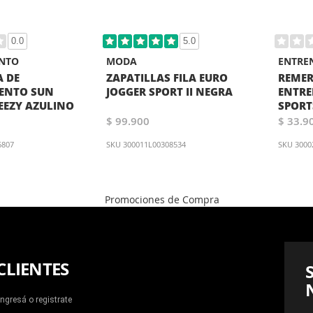
0.0
5.0
NTO
MODA
ENTRE
A DE
ZAPATILLAS FILA EURO
REMER
ENTO SUN
JOGGER SPORT II NEGRA
ENTRE
EEZY AZULINO
SPORT
$ 99.900
$ 33.9
6807
SKU
300011L00308534
SKU
3000
CLIENTES
Ingresá o registrate