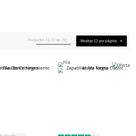
Productos
61
-
72
de
292
Mostrar
12
por página