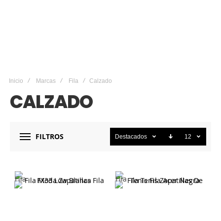
Inicio
Marcas
Fila
Calzado
CALZADO
FILTROS
Destacados
12