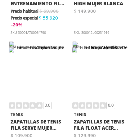
ENTRENAMIENTO FILA
HIGH MUJER BLANCA
TREND 3.0 MUJER
$ 69.900
$ 149.900
Precio habitual
ROSA
$ 55.920
Precio especial
-20%
SKU
30001AT00064790
SKU
300012L00231919
0.0
0.0
TENIS
TENIS
ZAPATILLAS DE TENIS
ZAPATILLAS DE TENIS
FILA SERVE MUJER
FILA FLOAT ACER
AZUL
MUJER VERDE
$ 109.900
$ 129.990