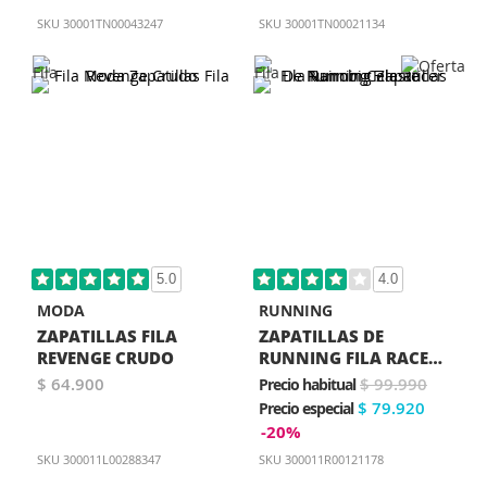
SKU
30001TN00043247
SKU
30001TN00021134
5.0
4.0
MODA
RUNNING
ZAPATILLAS FILA
ZAPATILLAS DE
REVENGE CRUDO
RUNNING FILA RACER
NAIROBI CELESTE
$ 64.900
$ 99.990
Precio habitual
$ 79.920
Precio especial
-20%
SKU
300011L00288347
SKU
300011R00121178