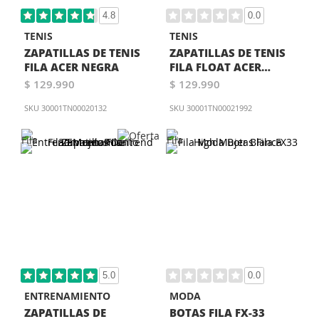
4.8
0.0
TENIS
TENIS
ZAPATILLAS DE TENIS
ZAPATILLAS DE TENIS
FILA ACER NEGRA
FILA FLOAT ACER
MUJER NEGRA
$ 129.990
$ 129.990
SKU
30001TN00020132
SKU
30001TN00021992
5.0
0.0
ENTRENAMIENTO
MODA
ZAPATILLAS DE
BOTAS FILA FX-33