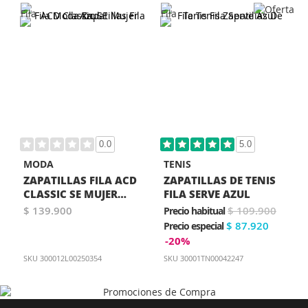
0.0
5.0
MODA
TENIS
ZAPATILLAS FILA ACD
ZAPATILLAS DE TENIS
CLASSIC SE MUJER
FILA SERVE AZUL
AZUL
$ 139.900
$ 109.900
Precio habitual
$ 87.920
Precio especial
-20%
SKU
300012L00250354
SKU
30001TN00042247