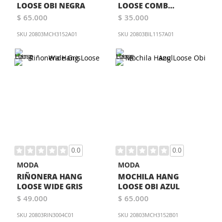
LOOSE OBI NEGRA
LOOSE COMB
MARRON
$ 65.000
$ 35.000
SKU
20803MCH3152A01
SKU
20803BIL1157A01
0.0
0.0
MODA
MODA
RIÑONERA HANG
MOCHILA HANG
LOOSE WIDE GRIS
LOOSE OBI AZUL
$ 49.000
$ 65.000
SKU
20803RIN3004C01
SKU
20803MCH3152B01