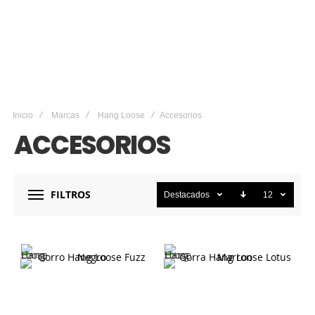
Inicio
Marcas
Hang Loose
Accesorios
ACCESORIOS
FILTROS
Destacados
12