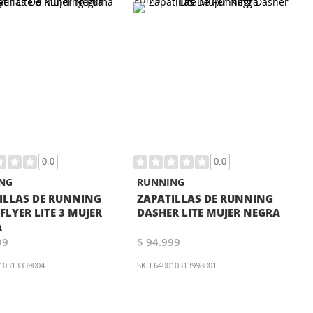
0.0
0.0
NG
RUNNING
ILLAS DE RUNNING
ZAPATILLAS DE RUNNING
FLYER LITE 3 MUJER
DASHER LITE MUJER NEGRA
A
99
$ 94.999
10313339004
SKU
640010313998001