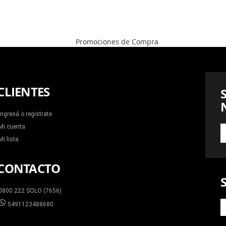
CLIENTES
Ingresá o registrate
Mi cuenta
S
A
Mi lista
N
N
CONTACTO
0800 222 SOLO (7656)
5491123488680