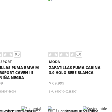
0.0
0.0
SPORT
MODA
ILLAS PUMA BMW M
ZAPATILLAS PUMA CARINA
SPORT CAVEN III
3.0 HOLO BEBE BLANCA
NIÑA NEGRA
99
$ 69.999
10309166001
SKU
640010402283001