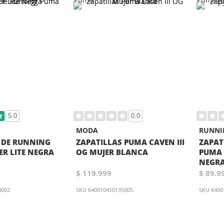
5.0
0.0
MODA
RUNNI
 DE RUNNING
ZAPATILLAS PUMA CAVEN III
ZAPAT
R LITE NEGRA
OG MUJER BLANCA
PUMA 
NEGR
$ 119.999
$ 89.9
0002
SKU
640010410135005
SKU
6400