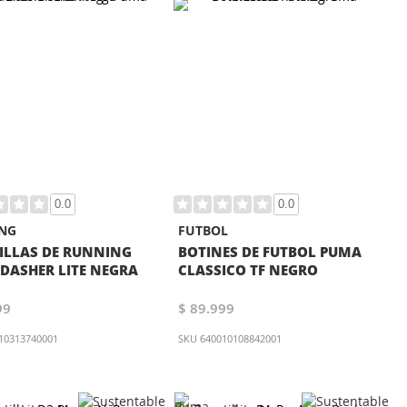
0.0
0.0
NG
FUTBOL
ILLAS DE RUNNING
BOTINES DE FUTBOL PUMA
DASHER LITE NEGRA
CLASSICO TF NEGRO
99
$ 89.999
10313740001
SKU
640010108842001