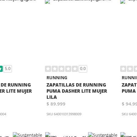
5.0
0.0
RUNNING
RUNNI
 DE RUNNING
ZAPATILLAS DE RUNNING
ZAPAT
R LITE MUJER
PUMA DASHER LITE MUJER
PUMA 
LILA
$ 89.999
$ 94.9
8004
SKU
640010313998009
SKU
6400