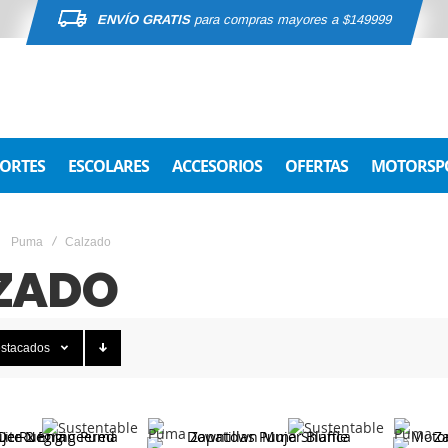
ENVÍO GRATIS
para compras mayores a $149999
ORTES
ESCOLARES
ACCESORIOS
OFERTAS
MOTORSP
Puma
Calzado
ZADO
stacados