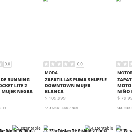
0.0
0.0
MODA
MOTOR
 DE RUNNING
ZAPATILLAS PUMA SHUFFLE
ZAPAT
CKET LITE 2
DOWNTOWN MUJER
MOTOR
 MUJER NEGRA
BLANCA
NIÑO 
$ 109.999
$ 79.9
4013
SKU
640010408187001
SKU
6400