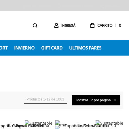
54 9 1123488680
0800 222 SOLO (7656)
Sucursales
CARRITO
0
INGRESÁ
ORT
INVIERNO
GIFT CARD
ULTIMOS PARES
Productos
1
-
12
de
1063
Mostrar
12
por página