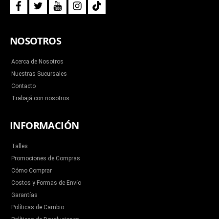
f
t
y
i
t
a
w
o
n
i
c
i
u
s
k
e
t
t
t
t
b
t
u
a
o
NOSOTROS
o
e
b
g
k
o
r
e
r
k
a
m
Acerca de Nosotros
Nuestras Sucursales
Contacto
Trabajá con nosotros
INFORMACIÓN
Talles
Promociones de Compras
Cómo Comprar
Costos y Formas de Envío
Garantías
Políticas de Cambio