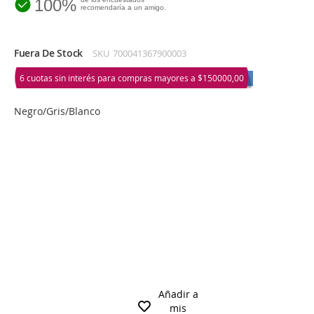
100%
recomendaría a un amigo.
Fuera De Stock
SKU
700041367900003
6 cuotas sin interés para compras mayores a
$150000,00
Negro/Gris/Blanco
Añadir a
mis