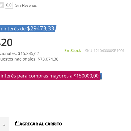
0.0
Sin Reseñas
$29473,33
in interés de
420
En Stock
SKU
121040000SP1001
ionales: $15.345,62
puestos nacionales: $73.074,38
n interés para compras mayores a
$150000,00
AGREGAR AL CARRITO