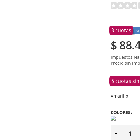
3 cuotas
s
$ 88.
Impuestos Nac
Precio sin im
6 cuotas si
Amarillo
COLORES: