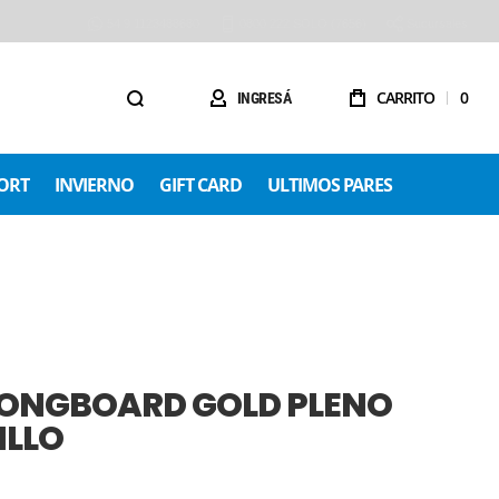
54 9 1123488680
0800 222 SOLO (7656)
Sucursales
CARRITO
0
INGRESÁ
ORT
INVIERNO
GIFT CARD
ULTIMOS PARES
LONGBOARD GOLD PLENO
ILLO