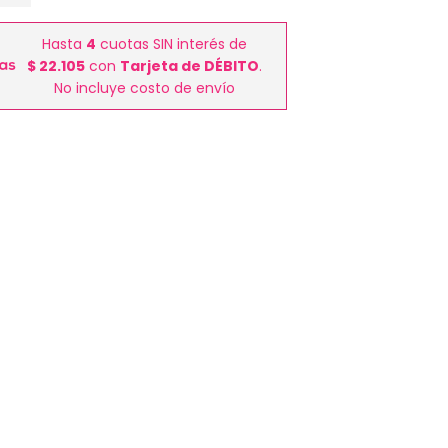
Hasta
4
cuotas SIN interés de
$ 22.105
con
Tarjeta de DÉBITO
.
No incluye costo de envío