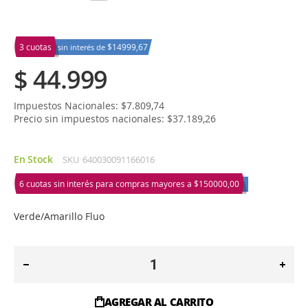
3 cuotas
$14999,67
sin interés de
$ 44.999
Impuestos Nacionales: $7.809,74
Precio sin impuestos nacionales: $37.189,26
En Stock
SKU
640030091166016
6 cuotas sin interés para compras mayores a
$150000,00
Verde/Amarillo Fluo
AGREGAR AL CARRITO