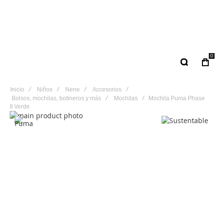
0
Inicio
Niños
Nene
Accesorios
Bolsos, mochilas, botineros y más
Mochilas
Mochila Puma Phase
II Verde