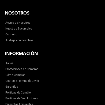
a
w
o
n
i
c
i
u
s
k
e
t
t
t
t
b
t
u
a
o
NOSOTROS
o
e
b
g
k
o
r
e
r
k
a
m
Acerca de Nosotros
Nuestras Sucursales
Contacto
Trabajá con nosotros
INFORMACIÓN
Talles
Promociones de Compras
Cómo Comprar
Costos y Formas de Envío
Garantías
Políticas de Cambio
Políticas de Devoluciones
Preguntas Frecuentes