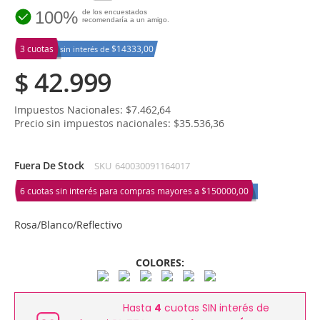
100%
de los encuestados
recomendaría a un amigo.
3 cuotas
$14333,00
sin interés de
$ 42.999
Impuestos Nacionales: $7.462,64
Precio sin impuestos nacionales: $35.536,36
Fuera De Stock
SKU
640030091164017
6 cuotas sin interés para compras mayores a
$150000,00
Rosa/Blanco/Reflectivo
COLORES:
Hasta
4
cuotas SIN interés de