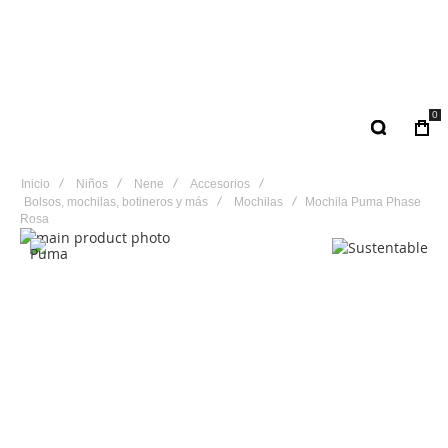
0
Inicio
Niños
Nene
Accesorios
Bolsos, mochilas, botineros y más
Mochilas
Mochila Puma Phase
Rosa