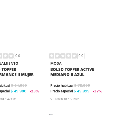
0.0
0.0
NAMIENTO
MODA
 TOPPER
BOLSO TOPPER ACTIVE
RMANCE II MUJER
MEDIANO II AZUL
$ 64.999
$ 78.999
abitual
Precio habitual
$ 49.900
-23%
$ 49.999
-37%
special
Precio especial
30173473001
SKU
800030173532001