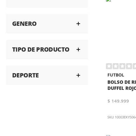
GENERO
TIPO DE PRODUCTO
DEPORTE
FUTBOL
BOLSO DE R
DUFFEL ROJ
$ 149.999
SKU
10003EKY506