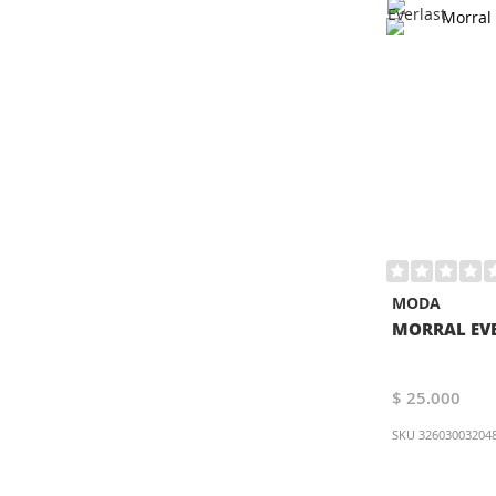
MODA
MORRAL EVE
$ 25.000
SKU
32603003204