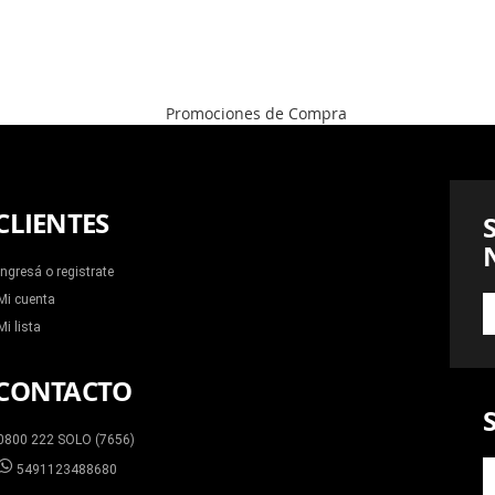
CLIENTES
Ingresá o registrate
Mi cuenta
S
A
Mi lista
N
N
CONTACTO
0800 222 SOLO (7656)
5491123488680