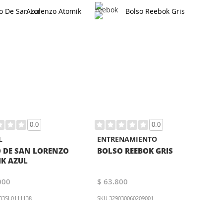
0.0
0.0
L
ENTRENAMIENTO
 DE SAN LORENZO
BOLSO REEBOK GRIS
K AZUL
000
$ 63.800
33SL0111138
SKU
329030060209001