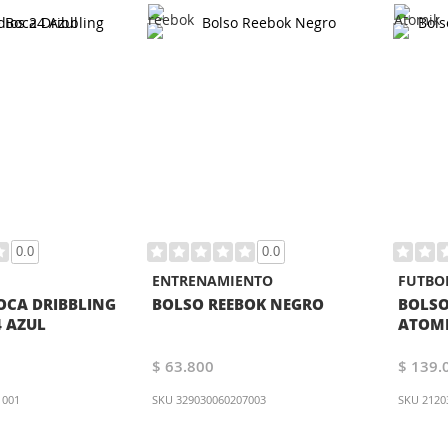
0.0
0.0
ENTRENAMIENTO
FUTBO
OCA DRIBBLING
BOLSO REEBOK NEGRO
BOLSO
4 AZUL
ATOMI
$ 63.800
$ 139.
1001
SKU
329030060207003
SKU
2120