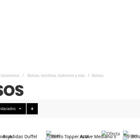
Accesorios
Bolsos, mochilas, botineros y más
Bolsos
SOS
stacados