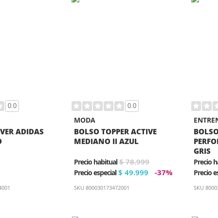
0.0
0.0
MODA
ENTRE
IVER ADIDAS
BOLSO TOPPER ACTIVE
BOLSO
O
MEDIANO II AZUL
PERFO
GRIS
$ 78.999
Precio habitual
Precio h
$ 49.999
-37%
Precio especial
Precio e
4001
SKU
800030173472001
SKU
8000