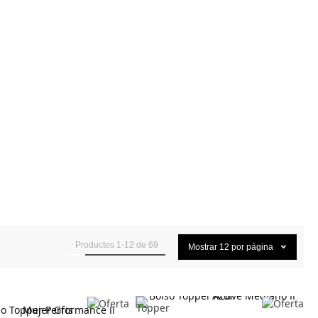
Productos
1
-
12
de
69
Mostrar
12
por página