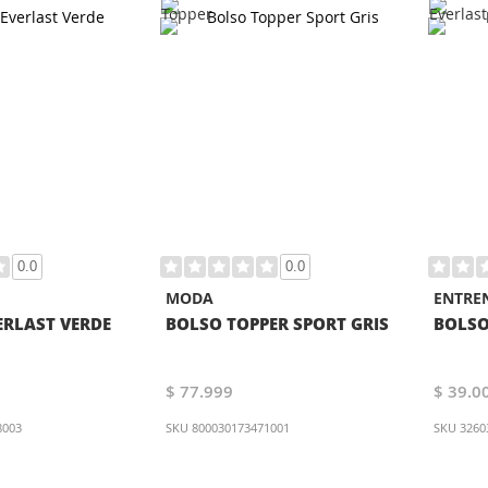
0.0
0.0
MODA
ENTRE
RLAST VERDE
BOLSO TOPPER SPORT GRIS
BOLSO
$ 77.999
$ 39.0
8003
SKU
800030173471001
SKU
3260