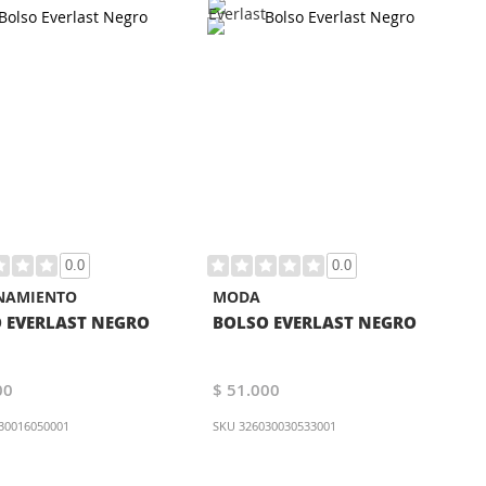
0.0
0.0
NAMIENTO
MODA
 EVERLAST NEGRO
BOLSO EVERLAST NEGRO
00
$ 51.000
30016050001
SKU
326030030533001