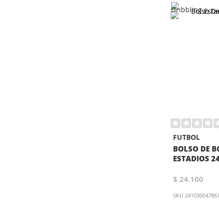
FUTBOL
BOLSO DE B
ESTADIOS 2
$ 24.100
SKU
24103004786