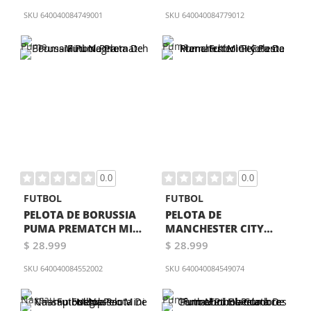
BLANCA
SKU
640040084749001
SKU
640040084779012
0.0
0.0
FUTBOL
FUTBOL
PELOTA DE BORUSSIA
PELOTA DE
PUMA PREMATCH MINI
MANCHESTER CITY
NEGRA
PUMA PREMATCH MINI
$ 28.999
$ 28.999
CELESTE
SKU
640040084552002
SKU
640040084549074