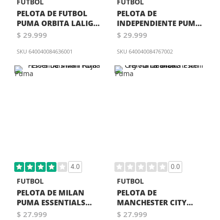
FUTBOL
FUTBOL
PELOTA DE FUTBOL
PELOTA DE
PUMA ORBITA LALIGA
INDEPENDIENTE PUMA
1 MINI BLANCA
MINI BLANCA
$ 29.999
$ 29.999
SKU
640040084636001
SKU
640040084767002
4.0
0.0
FUTBOL
FUTBOL
PELOTA DE MILAN
PELOTA DE
PUMA ESSENTIALS
MANCHESTER CITY
MINI ROJA
PUMA ORBITA 7 MINI
$ 27.999
$ 27.999