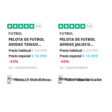
5.0
5.0
FUTBOL
FUTBOL
PELOTA DE FUTBOL
PELOTA DE FUTBOL
ADIDAS TANGO
ADIDAS JALISCO
ROSARIO ARGENTINA
MEXICO 86 MINI
$ 29.999
$ 29.999
Precio habitual
Precio habitual
1978 MINI BLANCA
BLANCA
$ 16.999
$ 16.999
Precio especial
Precio especial
-43%
-43%
SKU
100040KS4999001
SKU
100040KS4996001