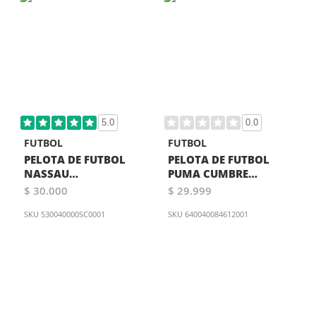
5.0
0.0
FUTBOL
FUTBOL
PELOTA DE FUTBOL
PELOTA DE FUTBOL
NASSAU
PUMA CUMBRE
CHAMPIONSHIP PRO
CONMEBOL
$ 30.000
$ 29.999
MINI NEGRA
LIBERTADORES MINI
SKU
530040000SC0001
BLANCA
SKU
640040084612001