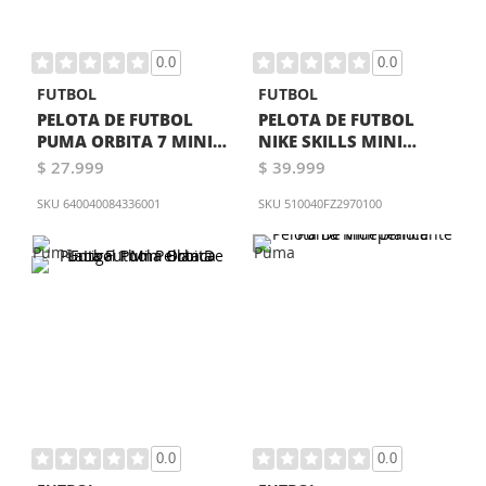
0.0
0.0
FUTBOL
FUTBOL
PELOTA DE FUTBOL
PELOTA DE FUTBOL
PUMA ORBITA 7 MINI
NIKE SKILLS MINI
BLANCA
BLANCA
$ 27.999
$ 39.999
SKU
640040084336001
SKU
510040FZ2970100
0.0
0.0