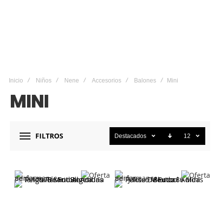
Inicio
Niños
Nene
Accesorios
Balones
Mini
MINI
FILTROS
Destacados
12