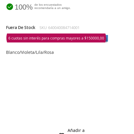
100%
de los encuestados
recomendaría a un amigo.
Fuera De Stock
SKU
640040084714001
6 cuotas sin interés para compras mayores a
$150000,00
Blanco/Violeta/Lila/Rosa
Añadir a