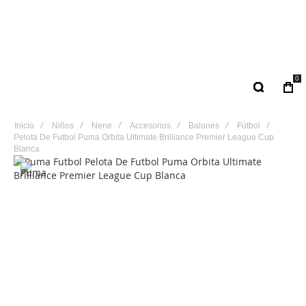
0
Inicio
Niños
Nene
Accesorios
Balones
Fútbol
Pelota De Futbol Puma Orbita Ultimate Brilliance Premier League Cup
Blanca