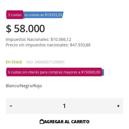
3 cuotas
$19333,33
sin interés de
$ 58.000
Impuestos Nacionales: $10.066,12
Precio sin impuestos nacionales: $47.933,88
En Stock
SKU
340040271238001
6 cuotas sin interés para compras mayores a
$150000,00
Blanco/Negro/Rojo
AGREGAR AL CARRITO