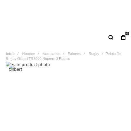
0
Inicio
Hombre
Accesorios
Balones
Rugby
Pelota De
Rugby Gilbert TR3000 Numero 3 Blanco