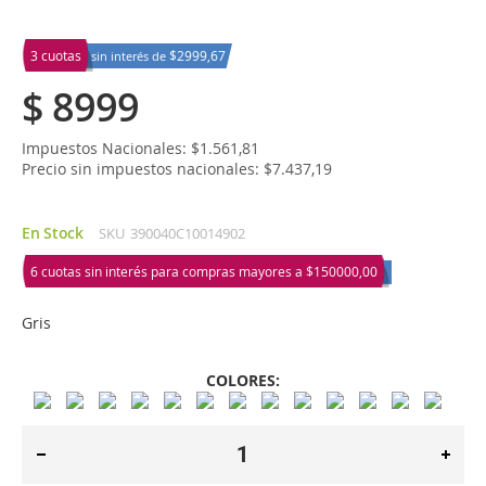
3 cuotas
$2999,67
sin interés de
$ 8999
Impuestos Nacionales: $1.561,81
Precio sin impuestos nacionales: $7.437,19
En Stock
SKU
390040C10014902
6 cuotas sin interés para compras mayores a
$150000,00
Gris
COLORES: