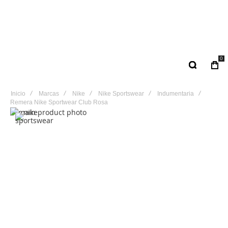
0
Inicio
Marcas
Nike
Nike Sportswear
Indumentaria
Remera Nike Sportwear Club Rosa