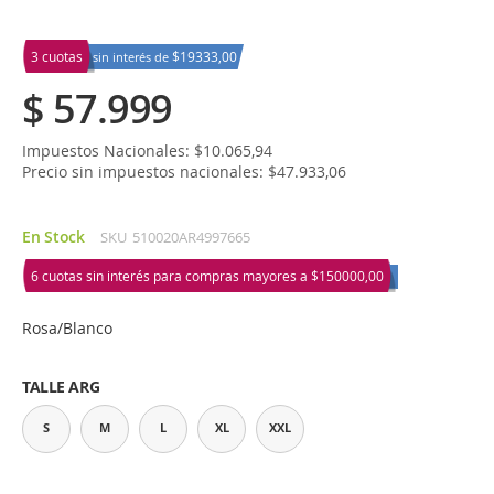
3 cuotas
$19333,00
sin interés de
$ 57.999
Impuestos Nacionales: $10.065,94
Precio sin impuestos nacionales: $47.933,06
En Stock
SKU
510020AR4997665
6 cuotas sin interés para compras mayores a
$150000,00
Rosa/Blanco
TALLE ARG
S
M
L
XL
XXL