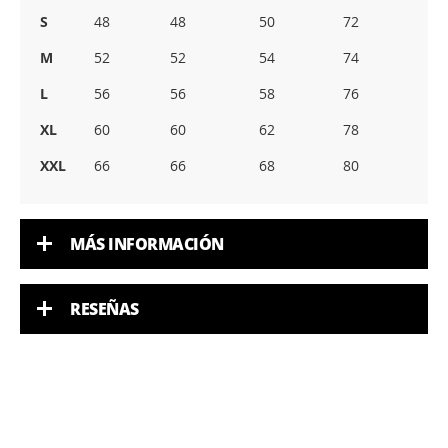
S
48
48
50
72
M
52
52
54
74
L
56
56
58
76
XL
60
60
62
78
XXL
66
66
68
80
MÁS INFORMACIÓN
RESEÑAS