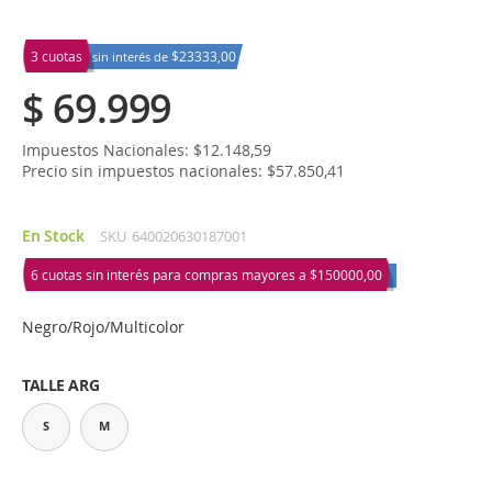
3 cuotas
$23333,00
sin interés de
$ 69.999
Impuestos Nacionales: $12.148,59
Precio sin impuestos nacionales: $57.850,41
En Stock
SKU
640020630187001
6 cuotas sin interés para compras mayores a
$150000,00
Negro/Rojo/Multicolor
TALLE ARG
S
M