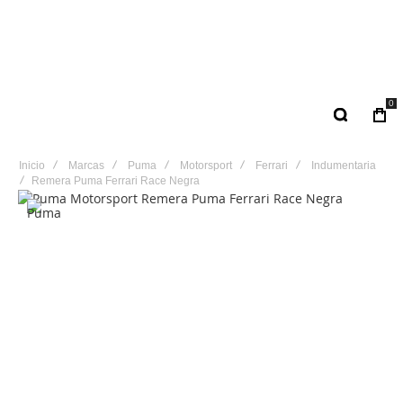
0
Inicio
Marcas
Puma
Motorsport
Ferrari
Indumentaria
Remera Puma Ferrari Race Negra