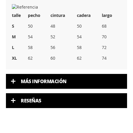
talle
pecho
cintura
cadera
largo
S
50
48
50
68
M
54
52
54
70
L
58
56
58
72
XL
62
60
62
74
MÁS INFORMACIÓN
RESEÑAS