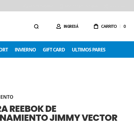
54 9 1123488680
0800 222 SOLO (7656)
Sucursales
CARRITO
0
INGRESÁ
ORT
INVIERNO
GIFT CARD
ULTIMOS PARES
IENTO
A REEBOK DE
NAMIENTO JIMMY VECTOR