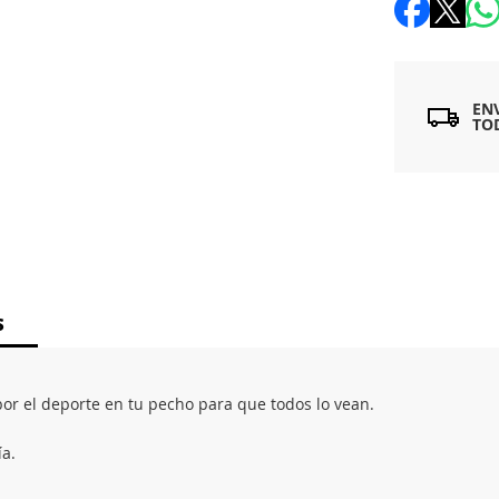
EN
TO
S
r el deporte en tu pecho para que todos lo vean.
ía.