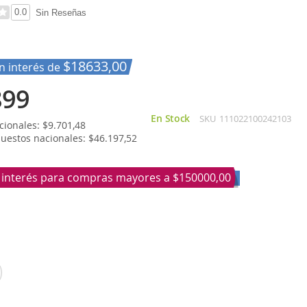
0.0
Sin Reseñas
$18633,00
in interés de
899
En Stock
SKU
111022100242103
ionales: $9.701,48
puestos nacionales: $46.197,52
n interés para compras mayores a
$150000,00