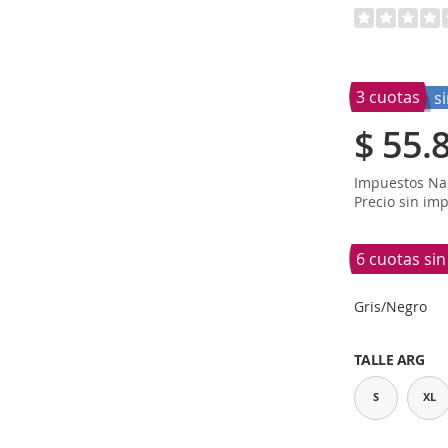
3 cuotas
s
$ 55.
Impuestos Nac
Precio sin im
6 cuotas si
Gris/Negro
TALLE ARG
S
XL