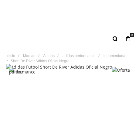
0
Inicio
Marcas
Adidas
adidas performance
indumentaria
Short De River Adidas Oficial Negro