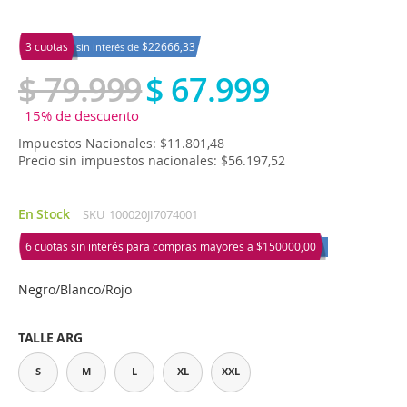
3 cuotas
$22666,33
sin interés de
$ 79.999
$ 67.999
15% de descuento
Impuestos Nacionales: $11.801,48
Precio sin impuestos nacionales: $56.197,52
En Stock
SKU
100020JI7074001
6 cuotas sin interés para compras mayores a
$150000,00
Negro/Blanco/Rojo
TALLE ARG
S
M
L
XL
XXL