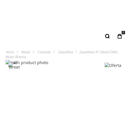
0
Inicio
Mujer
Calzado
Zapatillas
Zapatillas 47 Street Orbit
Mujer Blanca