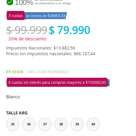
100%
recomendaría a un amigo.
3 cuotas
$26663,33
sin interés de
$ 99.999
$ 79.990
20% de descuento
Impuestos Nacionales: $13.882,56
Precio sin impuestos nacionales: $66.107,44
En Stock
SKU
2140170285606C0
6 cuotas sin interés para compras mayores a
$150000,00
Blanco
TALLE ARG
35
36
37
38
39
40