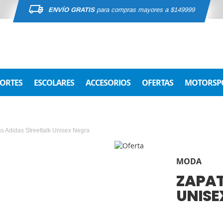
ENVÍO GRATIS
para compras mayores a $149999
ORTES
ESCOLARES
ACCESORIOS
OFERTAS
MOTORSP
as Adidas Streettalk Unisex Negra
MODA
ZAPAT
UNISE