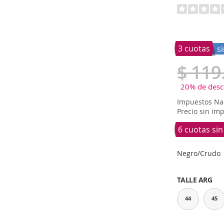
3 cuotas
s
$ 119
20% de des
Impuestos Nac
Precio sin im
6 cuotas si
Negro/Crudo
TALLE ARG
44
45