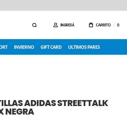
54 9 1123488680
0800 222 SOLO (7656)
Sucursales
CARRITO
0
INGRESÁ
ORT
INVIERNO
GIFT CARD
ULTIMOS PARES
ILLAS ADIDAS STREETTALK
X NEGRA