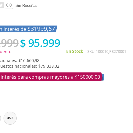
0.0
Sin Reseñas
$31999,67
in interés de
.999
$ 95.999
cuento
En Stock
SKU
100010JP8278001
ionales: $16.660,98
puestos nacionales: $79.338,02
n interés para compras mayores a
$150000,00
45.5