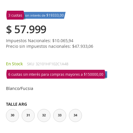
3 cuotas
$19333,00
sin interés de
$ 57.999
Impuestos Nacionales: $10.065,94
Precio sin impuestos nacionales: $47.933,06
En Stock
SKU
32101HF102C1A48
6 cuotas sin interés para compras mayores a
$150000,00
Blanco/Fucsia
TALLE ARG
30
31
32
33
34