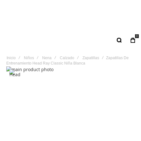
0
Inicio
Niños
Nena
Calzado
Zapatillas
Zapatillas De
Entrenamiento Head Ray Classic Niña Blanca