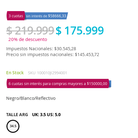
3 cuotas
$58666,33
sin interés de
$ 219.999
$ 175.999
20% de descuento
Impuestos Nacionales: $30.545,28
Precio sin impuestos nacionales: $145.453,72
En Stock
SKU
100010JI2994001
6 cuotas sin interés para compras mayores a
$150000,00
Negro/Blanco/Reflectivo
TALLE ARG
UK: 3.5 US: 5.0
34.5