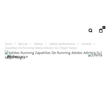
0
Inicio
Marcas
Adidas
adidas performance
calzado
Zapatillas De Running Adidas Adizero SL2 Mujer Negra