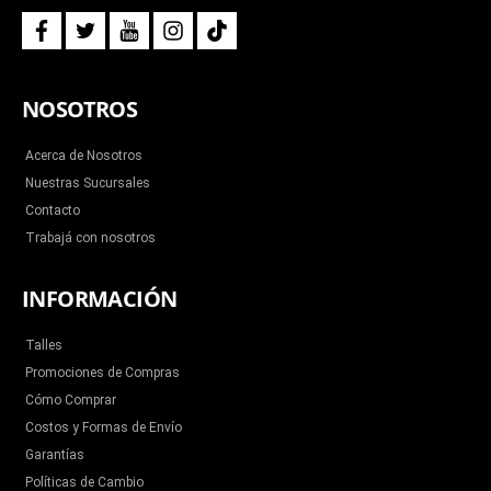
f
t
y
i
t
a
w
o
n
i
c
i
u
s
k
e
t
t
t
t
b
t
u
a
o
NOSOTROS
o
e
b
g
k
o
r
e
r
k
a
m
Acerca de Nosotros
Nuestras Sucursales
Contacto
Trabajá con nosotros
INFORMACIÓN
Talles
Promociones de Compras
Cómo Comprar
Costos y Formas de Envío
Garantías
Políticas de Cambio