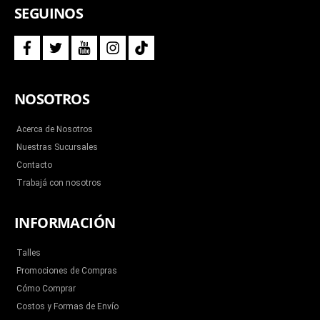
SEGUINOS
f
t
y
i
t
a
w
o
n
i
c
i
u
s
k
e
t
t
t
t
b
t
u
a
o
NOSOTROS
o
e
b
g
k
o
r
e
r
k
a
m
Acerca de Nosotros
Nuestras Sucursales
Contacto
Trabajá con nosotros
INFORMACIÓN
Talles
Promociones de Compras
Cómo Comprar
Costos y Formas de Envío