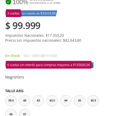
100%
recomendaría a un amigo.
3 cuotas
$33333,00
sin interés de
$ 99.999
Impuestos Nacionales: $17.355,20
Precio sin impuestos nacionales: $82.643,80
En Stock
SKU
100010JR7151001
6 cuotas sin interés para compras mayores a
$150000,00
Negro/Gris
TALLE ARG
39.5
40
43
43.5
44
45
45.5
46
47