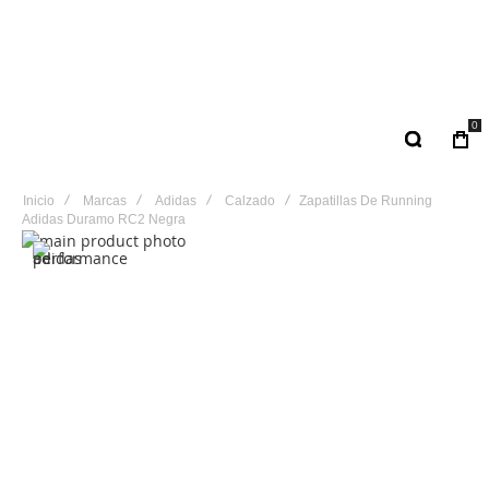
0
Inicio
Marcas
Adidas
Calzado
Zapatillas De Running
Adidas Duramo RC2 Negra