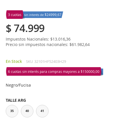
3 cuotas
$24999,67
sin interés de
$ 74.999
Impuestos Nacionales: $13.016,36
Precio sin impuestos nacionales: $61.982,64
En Stock
SKU
32101HF52403H29
6 cuotas sin interés para compras mayores a
$150000,00
Negro/Fucisa
TALLE ARG
35
40
41