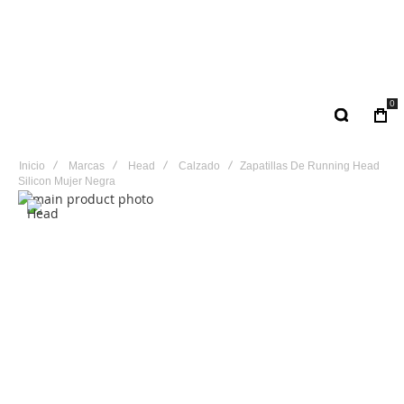
0
Inicio
Marcas
Head
Calzado
Zapatillas De Running Head
Silicon Mujer Negra