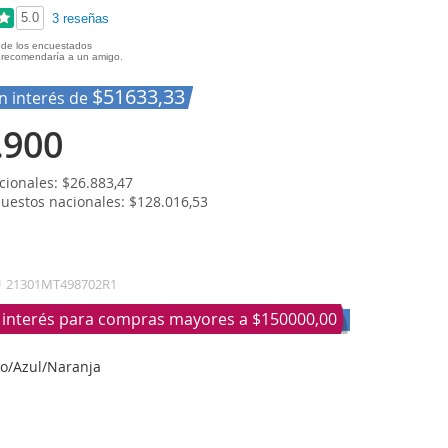
5.0
3 reseñas
de los encuestados
recomendaría a un amigo.
$51633,33
in interés de
.900
ionales: $26.883,47
puestos nacionales: $128.016,53
U
21301MT498702R1
n interés para compras mayores a
$150000,00
do/Azul/Naranja