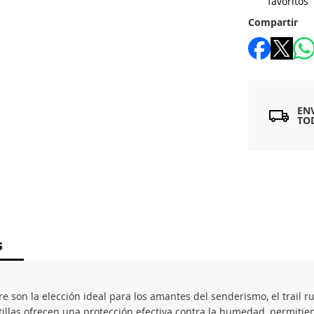
favoritos
Compartir
EN
TO
S
on la elección ideal para los amantes del senderismo, el trail run
patillas ofrecen una protección efectiva contra la humedad, permit