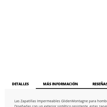
DETALLES
MÁS INFORMACIÓN
RESEÑA
Las Zapatillas Impermeables GlidenMontagne para hombre s
Diseñadas con un exterior sintético resistente, estas za