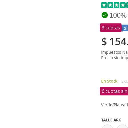
100%
3 cuotas
s
$ 154
Impuestos Nac
Precio sin im
En Stock
SK
6 cuotas si
Verde/Platea
TALLE ARG