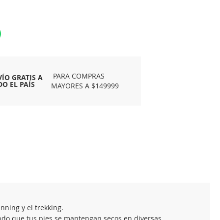
PARA COMPRAS
VÍO GRATIS A
DO EL PAÍS
MAYORES A $149999
ning y el trekking.
iendo que tus pies se mantengan secos en diversas