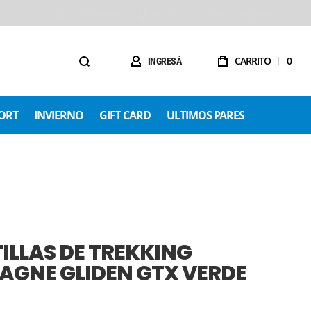
54 9 1123488680
0800 222 SOLO (7656)
Sucursales
CARRITO
0
INGRESÁ
ORT
INVIERNO
GIFT CARD
ULTIMOS PARES
ILLAS DE TREKKING
GNE GLIDEN GTX VERDE