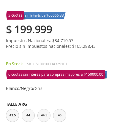
3 cuotas
$66666,33
sin interés de
$ 199.999
Impuestos Nacionales: $34.710,57
Precio sin impuestos nacionales: $165.288,43
En Stock
SKU
510010FD4329101
6 cuotas sin interés para compras mayores a
$150000,00
Blanco/Negro/Gris
TALLE ARG
43.5
44
44.5
45